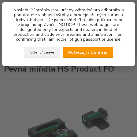
0
ks
Následující stránky jsou určeny výhradně pro odborníky a
za
0,00 Kč
podnikatele v oblasti výroby a prodeje sřelných zbraní a
střeliva. Potvrzuji, že jsem držitel Zbrojního průkazu nebo
Menu
Zbrojního oprávnění. NOTICE! These web pages are
designated only for experts and dealers in field of
production and trade with firearms and ammunition. I am
confirming that i am holder of gun passport or license!
Hledat
Potvrzuji / Confirm
Odejít / Leave
Úvod
Mířidla
Pevná mířidla HS Product FO
Pevná mířidla HS Product FO