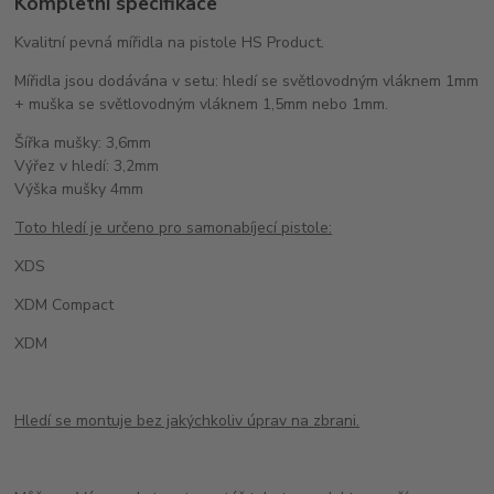
Kompletní specifikace
Kvalitní pevná mířidla na pistole HS Product.
Mířidla jsou dodávána v setu: hledí se světlovodným vláknem 1mm
+ muška se světlovodným vláknem 1,5mm nebo 1mm.
Šířka mušky: 3,6mm
Výřez v hledí: 3,2mm
Výška mušky 4mm
Toto hledí je určeno pro samonabíjecí pistole:
XDS
XDM Compact
XDM
Hledí se montuje bez jakýchkoliv úprav na zbrani.