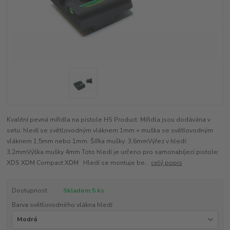
Kvalitní pevná mířidla na pistole HS Product. Mířidla jsou dodávána v
setu: hledí se světlovodným vláknem 1mm + muška se světlovodným
vláknem 1,5mm nebo 1mm. Šířka mušky: 3,6mmVýřez v hledí:
3,2mmVýška mušky 4mm Toto hledí je určeno pro samonabíjecí pistole:
XDS XDM Compact XDM Hledí se montuje be...
celý popis
Dostupnost
Skladem 5 ks
Barva světlovodného vlákna hledí