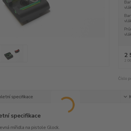
Bar
vlá
Bar
vlá
Prů
vlá
2 
2 0
Číslo p
etní specifikace
tní specifikace
pevná mířidla na pistole Glock.