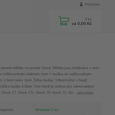
Přihlášení
0
ks
za
0,00 Kč
í pevná mířidla na pistole Glock. Mířidla jsou dodávána v setu:
se světlovodným vláknem 1mm + muška se světlovodným
m 1,5mm nebo 1mm. Šířka mušky: 3,8mmVýřez v hledí:
ýška mušky 4,5mm Toto hledí je určeno pro samonabíjecí
: Glock 17, Glock 17L, Glock 19, Glock 22, Glo...
celý popis
tupnost
Skladem 5 ks