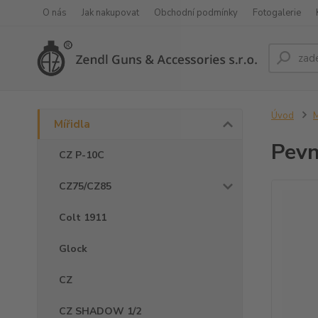
O nás
Jak nakupovat
Obchodní podmínky
Fotogalerie
Úvod
M
Mířidla
Pevn
CZ P-10C
CZ75/CZ85
Colt 1911
Glock
CZ
CZ SHADOW 1/2