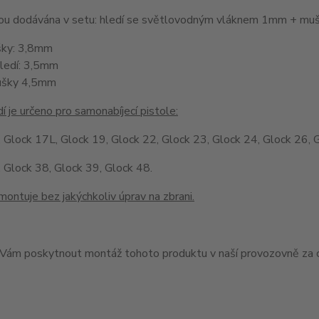
jsou dodávána v setu: hledí se světlovodným vláknem 1mm + 
šky: 3,8mm
hledí: 3,5mm
ušky 4,5mm
í je určeno pro samonabíjecí pistole:
 Glock 17L, Glock 19, Glock 22, Glock 23, Glock 24, Glock 26, 
 Glock 38, Glock 39, Glock 48.
montuje bez jakýchkoliv úprav na zbrani.
ám poskytnout montáž tohoto produktu v naší provozovně za c