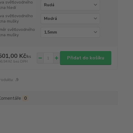
va světlovodného
kna hledí
va světlovodného
kna mušky
měr světlovodného
kna mušky
501,00 Kč
/
ks
Přidat do košíku
66,94 Kč
bez DPH
roduktu:
.9
Komentáře
0