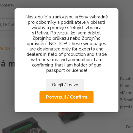
Kontakty
Následující stránky jsou určeny výhradně
pro odborníky a podnikatele v oblasti
Hledat
výroby a prodeje sřelných zbraní a
střeliva. Potvrzuji, že jsem držitel
Zbrojního průkazu nebo Zbrojního
oprávnění. NOTICE! These web pages
ířidla
Pevná mířidla Glock FO
are designated only for experts and
dealers in field of production and trade
with firearms and ammunition. I am
á mířidla Glock FO
confirming that i am holder of gun
passport or license!
Kvalitn
Odejít / Leave
hledí 
vlákne
Potvrzuji / Confirm
3,5mmV
pistole
Dos