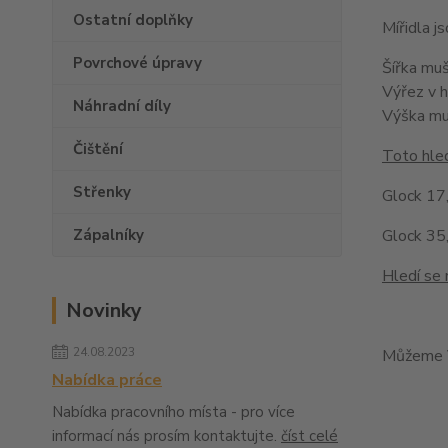
Ostatní doplňky
Mířidla 
Povrchové úpravy
Šířka mu
Výřez v 
Náhradní díly
Výška m
Čištění
Toto hled
Střenky
Glock 17,
Zápalníky
Glock 35,
Hledí se 
Novinky
24.08.2023
Můžeme V
Nabídka práce
Nabídka pracovního místa - pro více
informací nás prosím kontaktujte.
číst celé