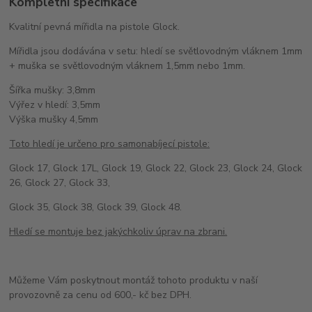
Kompletní specifikace
Kvalitní pevná mířidla na pistole Glock.
Mířidla jsou dodávána v setu: hledí se světlovodným vláknem 1mm
+ muška se světlovodným vláknem 1,5mm nebo 1mm.
Šířka mušky: 3,8mm
Výřez v hledí: 3,5mm
Výška mušky 4,5mm
Toto hledí je určeno pro samonabíjecí pistole:
Glock 17, Glock 17L, Glock 19, Glock 22, Glock 23, Glock 24, Glock
26, Glock 27, Glock 33,
Glock 35, Glock 38, Glock 39, Glock 48.
Hledí se montuje bez jakýchkoliv úprav na zbrani.
Můžeme Vám poskytnout montáž tohoto produktu v naší
provozovně za cenu od 600,- kč bez DPH.