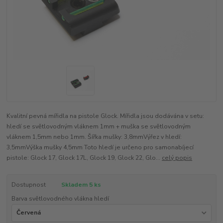
Kvalitní pevná mířidla na pistole Glock. Mířidla jsou dodávána v setu:
hledí se světlovodným vláknem 1mm + muška se světlovodným
vláknem 1,5mm nebo 1mm. Šířka mušky: 3,8mmVýřez v hledí:
3,5mmVýška mušky 4,5mm Toto hledí je určeno pro samonabíjecí
pistole: Glock 17, Glock 17L, Glock 19, Glock 22, Glo...
celý popis
Dostupnost
Skladem 5 ks
Barva světlovodného vlákna hledí