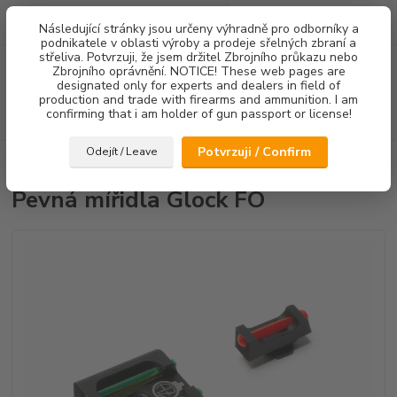
0
ks
Následující stránky jsou určeny výhradně pro odborníky a
za
0,00 Kč
podnikatele v oblasti výroby a prodeje sřelných zbraní a
střeliva. Potvrzuji, že jsem držitel Zbrojního průkazu nebo
Menu
Zbrojního oprávnění. NOTICE! These web pages are
designated only for experts and dealers in field of
production and trade with firearms and ammunition. I am
confirming that i am holder of gun passport or license!
Hledat
Potvrzuji / Confirm
Odejít / Leave
Úvod
Mířidla
Pevná mířidla Glock FO
Pevná mířidla Glock FO