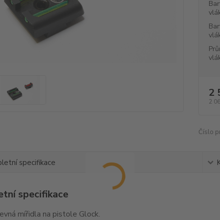
Bar
vlá
Bar
vlá
Prů
vlá
2 
2 0
Číslo p
etní specifikace
tní specifikace
pevná mířidla na pistole Glock.