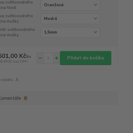
va světlovodného
kna hledí
va světlovodného
kna mušky
měr světlovodného
kna mušky
501,00 Kč
/
ks
Přidat do košíku
66,94 Kč
bez DPH
roduktu:
.5
Komentáře
0