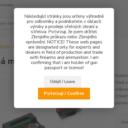
Kontakty
Následující stránky jsou určeny výhradně
pro odborníky a podnikatele v oblasti
Hledat
výroby a prodeje sřelných zbraní a
střeliva. Potvrzuji, že jsem držitel
Zbrojního průkazu nebo Zbrojního
oprávnění. NOTICE! These web pages
ířidla
Pevná mířidla Glock FO
are designated only for experts and
dealers in field of production and trade
with firearms and ammunition. I am
á mířidla Glock FO
confirming that i am holder of gun
passport or license!
Kvalitn
Odejít / Leave
hledí 
vlákne
Potvrzuji / Confirm
3,5mmV
pistole
Dos