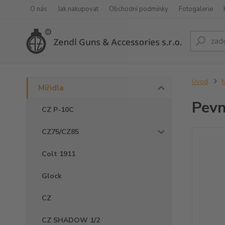
O nás
Jak nakupovat
Obchodní podmínky
Fotogalerie
Úvod
M
Mířidla
Pevn
CZ P-10C
CZ75/CZ85
Colt 1911
Glock
CZ
CZ SHADOW 1/2