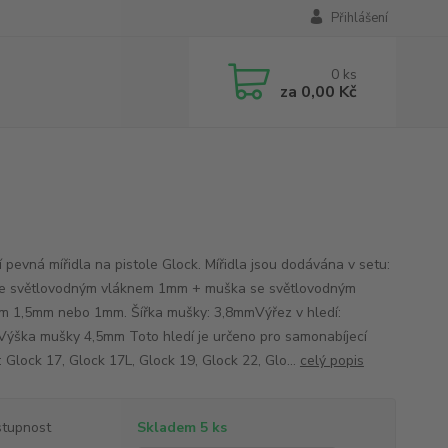
Přihlášení
0
ks
za
0,00 Kč
í pevná mířidla na pistole Glock. Mířidla jsou dodávána v setu:
se světlovodným vláknem 1mm + muška se světlovodným
m 1,5mm nebo 1mm. Šířka mušky: 3,8mmVýřez v hledí:
ýška mušky 4,5mm Toto hledí je určeno pro samonabíjecí
: Glock 17, Glock 17L, Glock 19, Glock 22, Glo...
celý popis
tupnost
Skladem 5 ks