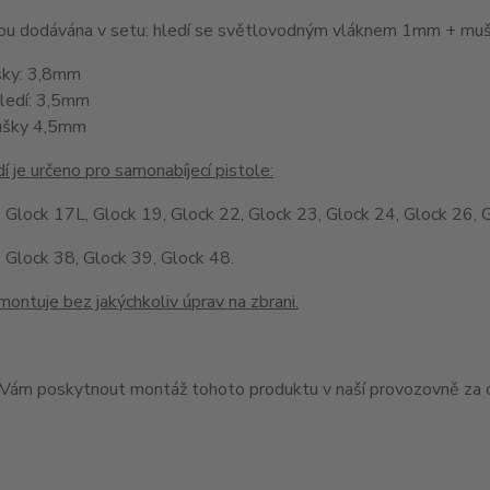
jsou dodávána v setu: hledí se světlovodným vláknem 1mm + 
šky: 3,8mm
hledí: 3,5mm
ušky 4,5mm
í je určeno pro samonabíjecí pistole:
 Glock 17L, Glock 19, Glock 22, Glock 23, Glock 24, Glock 26, 
 Glock 38, Glock 39, Glock 48.
montuje bez jakýchkoliv úprav na zbrani.
ám poskytnout montáž tohoto produktu v naší provozovně za c