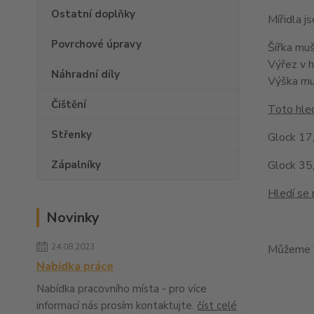
Ostatní doplňky
Mířidla 
Povrchové úpravy
Šířka mu
Výřez v 
Náhradní díly
Výška m
Čištění
Toto hled
Střenky
Glock 17,
Zápalníky
Glock 35,
Hledí se 
Novinky
24.08.2023
Můžeme V
Nabídka práce
Nabídka pracovního místa - pro více
informací nás prosím kontaktujte.
číst celé