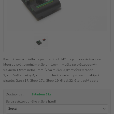
Kvalitní pevná mířidla na pistole Glock. Mířidla jsou dodávána v setu:
hledí se světlovodným vláknem 1mm + muška se světlovodným
vláknem 1,5mm nebo 1mm. Šířka mušky: 3,8mmVýřez v hledí:
3,5mmVýška mušky 4,5mm Toto hledí je určeno pro samonabíjecí
pistole: Glock 17, Glock 17L, Glock 19, Glock 22, Glo...
celý popis
Dostupnost
Skladem 5 ks
Barva světlovodného vlákna hledí