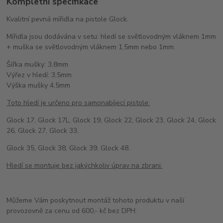
Kompletní specifikace
Kvalitní pevná mířidla na pistole Glock.
Mířidla jsou dodávána v setu: hledí se světlovodným vláknem 1mm
+ muška se světlovodným vláknem 1,5mm nebo 1mm.
Šířka mušky: 3,8mm
Výřez v hledí: 3,5mm
Výška mušky 4,5mm
Toto hledí je určeno pro samonabíjecí pistole:
Glock 17, Glock 17L, Glock 19, Glock 22, Glock 23, Glock 24, Glock
26, Glock 27, Glock 33,
Glock 35, Glock 38, Glock 39, Glock 48.
Hledí se montuje bez jakýchkoliv úprav na zbrani.
Můžeme Vám poskytnout montáž tohoto produktu v naší
provozovně za cenu od 600,- kč bez DPH.