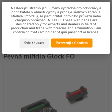
0
ks
Následující stránky jsou určeny výhradně pro odborníky a
za
0,00 Kč
podnikatele v oblasti výroby a prodeje sřelných zbraní a
střeliva. Potvrzuji, že jsem držitel Zbrojního průkazu nebo
Menu
Zbrojního oprávnění. NOTICE! These web pages are
designated only for experts and dealers in field of
production and trade with firearms and ammunition. I am
confirming that i am holder of gun passport or license!
Hledat
Potvrzuji / Confirm
Odejít / Leave
Úvod
Mířidla
Pevná mířidla Glock FO
Pevná mířidla Glock FO