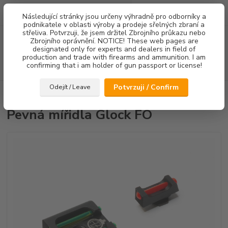
0
ks
Následující stránky jsou určeny výhradně pro odborníky a
za
0,00 Kč
podnikatele v oblasti výroby a prodeje sřelných zbraní a
střeliva. Potvrzuji, že jsem držitel Zbrojního průkazu nebo
Menu
Zbrojního oprávnění. NOTICE! These web pages are
designated only for experts and dealers in field of
production and trade with firearms and ammunition. I am
confirming that i am holder of gun passport or license!
Hledat
Potvrzuji / Confirm
Odejít / Leave
Úvod
Mířidla
Pevná mířidla Glock FO
Pevná mířidla Glock FO