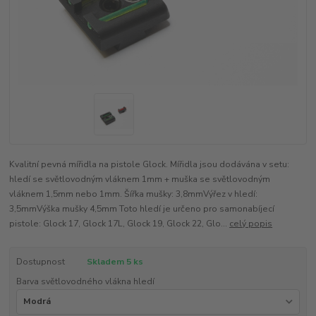
Kvalitní pevná mířidla na pistole Glock. Mířidla jsou dodávána v setu:
hledí se světlovodným vláknem 1mm + muška se světlovodným
vláknem 1,5mm nebo 1mm. Šířka mušky: 3,8mmVýřez v hledí:
3,5mmVýška mušky 4,5mm Toto hledí je určeno pro samonabíjecí
pistole: Glock 17, Glock 17L, Glock 19, Glock 22, Glo...
celý popis
Dostupnost
Skladem 5 ks
Barva světlovodného vlákna hledí