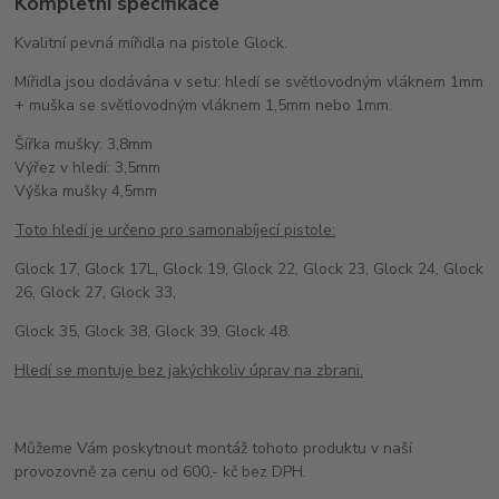
Kompletní specifikace
Kvalitní pevná mířidla na pistole Glock.
Mířidla jsou dodávána v setu: hledí se světlovodným vláknem 1mm
+ muška se světlovodným vláknem 1,5mm nebo 1mm.
Šířka mušky: 3,8mm
Výřez v hledí: 3,5mm
Výška mušky 4,5mm
Toto hledí je určeno pro samonabíjecí pistole:
Glock 17, Glock 17L, Glock 19, Glock 22, Glock 23, Glock 24, Glock
26, Glock 27, Glock 33,
Glock 35, Glock 38, Glock 39, Glock 48.
Hledí se montuje bez jakýchkoliv úprav na zbrani.
Můžeme Vám poskytnout montáž tohoto produktu v naší
provozovně za cenu od 600,- kč bez DPH.