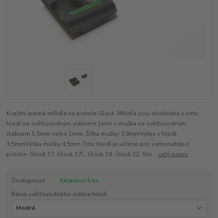
Kvalitní pevná mířidla na pistole Glock. Mířidla jsou dodávána v setu:
hledí se světlovodným vláknem 1mm + muška se světlovodným
vláknem 1,5mm nebo 1mm. Šířka mušky: 3,8mmVýřez v hledí:
3,5mmVýška mušky 4,5mm Toto hledí je určeno pro samonabíjecí
pistole: Glock 17, Glock 17L, Glock 19, Glock 22, Glo...
celý popis
Dostupnost
Skladem 5 ks
Barva světlovodného vlákna hledí