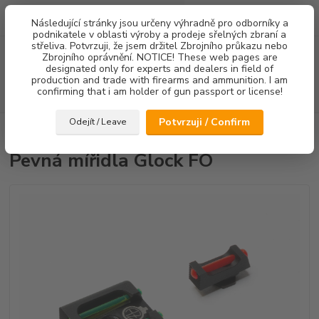
0
ks
Následující stránky jsou určeny výhradně pro odborníky a
za
0,00 Kč
podnikatele v oblasti výroby a prodeje sřelných zbraní a
střeliva. Potvrzuji, že jsem držitel Zbrojního průkazu nebo
Menu
Zbrojního oprávnění. NOTICE! These web pages are
designated only for experts and dealers in field of
production and trade with firearms and ammunition. I am
confirming that i am holder of gun passport or license!
Hledat
Potvrzuji / Confirm
Odejít / Leave
Úvod
Mířidla
Pevná mířidla Glock FO
Pevná mířidla Glock FO