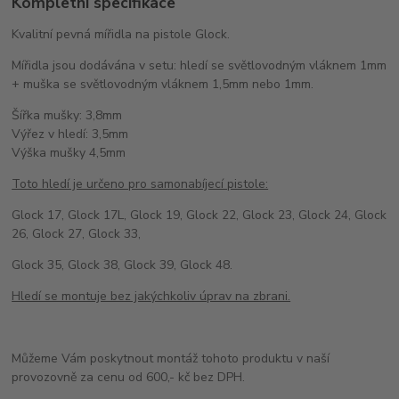
Kompletní specifikace
Kvalitní pevná mířidla na pistole Glock.
Mířidla jsou dodávána v setu: hledí se světlovodným vláknem 1mm
+ muška se světlovodným vláknem 1,5mm nebo 1mm.
Šířka mušky: 3,8mm
Výřez v hledí: 3,5mm
Výška mušky 4,5mm
Toto hledí je určeno pro samonabíjecí pistole:
Glock 17, Glock 17L, Glock 19, Glock 22, Glock 23, Glock 24, Glock
26, Glock 27, Glock 33,
Glock 35, Glock 38, Glock 39, Glock 48.
Hledí se montuje bez jakýchkoliv úprav na zbrani.
Můžeme Vám poskytnout montáž tohoto produktu v naší
provozovně za cenu od 600,- kč bez DPH.