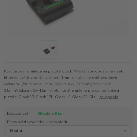
Kvalitní pevná mířidla na pistole Glock. Mířidla jsou dodávána v setu:
hledí se světlovodným vláknem 1mm + muška se světlovodným
vláknem 1,5mm nebo 1mm. Šířka mušky: 3,8mmVýřez v hledí:
3,5mmVýška mušky 4,5mm Toto hledí je určeno pro samonabíjecí
pistole: Glock 17, Glock 17L, Glock 19, Glock 22, Glo...
celý popis
Dostupnost
Skladem 5 ks
Barva světlovodného vlákna hledí