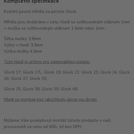
Kompletní specifikace
Kvalitní pevná mířidla na pistole Glock.
Mířidla jsou dodávána v setu: hledí se světlovodným vláknem 1mm
+ muška se světlovodným vláknem 1,5mm nebo 1mm.
Šířka mušky: 3,8mm
Výřez v hledí: 3,5mm
Výška mušky 4,5mm
Toto hledí je určeno pro samonabíjecí pistole:
Glock 17, Glock 17L, Glock 19, Glock 22, Glock 23, Glock 24, Glock
26, Glock 27, Glock 33,
Glock 35, Glock 38, Glock 39, Glock 48.
Hledí se montuje bez jakýchkoliv úprav na zbrani.
Můžeme Vám poskytnout montáž tohoto produktu v naší
provozovně za cenu od 600,- kč bez DPH.