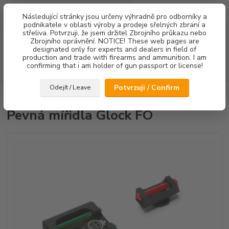
0
ks
Následující stránky jsou určeny výhradně pro odborníky a
za
0,00 Kč
podnikatele v oblasti výroby a prodeje sřelných zbraní a
střeliva. Potvrzuji, že jsem držitel Zbrojního průkazu nebo
Menu
Zbrojního oprávnění. NOTICE! These web pages are
designated only for experts and dealers in field of
production and trade with firearms and ammunition. I am
confirming that i am holder of gun passport or license!
Hledat
Potvrzuji / Confirm
Odejít / Leave
Úvod
Mířidla
Pevná mířidla Glock FO
Pevná mířidla Glock FO