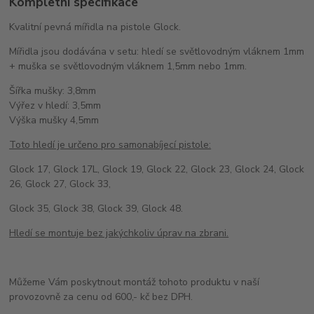
Kompletní specifikace
Kvalitní pevná mířidla na pistole Glock.
Mířidla jsou dodávána v setu: hledí se světlovodným vláknem 1mm
+ muška se světlovodným vláknem 1,5mm nebo 1mm.
Šířka mušky: 3,8mm
Výřez v hledí: 3,5mm
Výška mušky 4,5mm
Toto hledí je určeno pro samonabíjecí pistole:
Glock 17, Glock 17L, Glock 19, Glock 22, Glock 23, Glock 24, Glock
26, Glock 27, Glock 33,
Glock 35, Glock 38, Glock 39, Glock 48.
Hledí se montuje bez jakýchkoliv úprav na zbrani.
Můžeme Vám poskytnout montáž tohoto produktu v naší
provozovně za cenu od 600,- kč bez DPH.