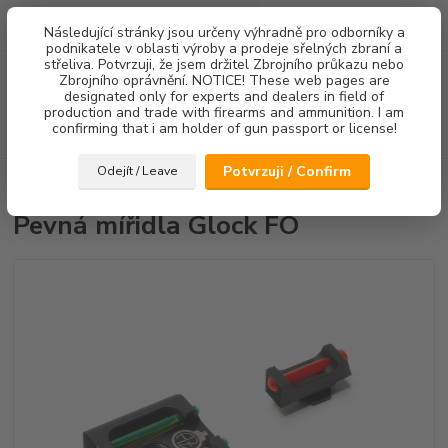
0
ks
Následující stránky jsou určeny výhradně pro odborníky a
za
0,00 Kč
podnikatele v oblasti výroby a prodeje sřelných zbraní a
střeliva. Potvrzuji, že jsem držitel Zbrojního průkazu nebo
Menu
Zbrojního oprávnění. NOTICE! These web pages are
designated only for experts and dealers in field of
production and trade with firearms and ammunition. I am
confirming that i am holder of gun passport or license!
Hledat
Potvrzuji / Confirm
Odejít / Leave
Úvod
Mířidla
Pevná mířidla Glock FO
Pevná mířidla Glock FO