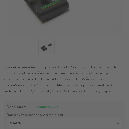
Kvalitní pevná mířidla na pistole Glock. Mířidla jsou dodávána v setu:
hledí se světlovodným vláknem 1mm + muška se světlovodným
vláknem 1,5mm nebo 1mm. Šířka mušky: 3,8mmVýřez v hledí:
3,5mmVýška mušky 4,5mm Toto hledí je určeno pro samonabíjecí
pistole: Glock 17, Glock 17L, Glock 19, Glock 22, Glo...
celý popis
Dostupnost
Skladem 5 ks
Barva světlovodného vlákna hledí