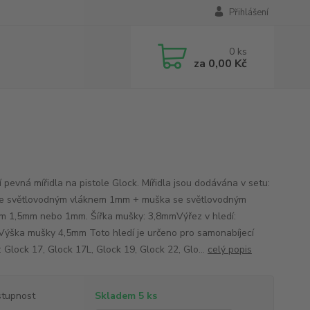
Přihlášení
0
ks
za
0,00 Kč
í pevná mířidla na pistole Glock. Mířidla jsou dodávána v setu:
se světlovodným vláknem 1mm + muška se světlovodným
m 1,5mm nebo 1mm. Šířka mušky: 3,8mmVýřez v hledí:
ýška mušky 4,5mm Toto hledí je určeno pro samonabíjecí
: Glock 17, Glock 17L, Glock 19, Glock 22, Glo...
celý popis
tupnost
Skladem 5 ks