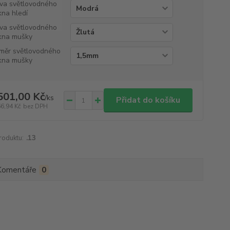
va světlovodného
kna hledí
va světlovodného
kna mušky
měr světlovodného
kna mušky
501,00 Kč
/
ks
Přidat do košíku
66,94 Kč
bez DPH
roduktu:
.13
Komentáře
0