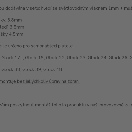
jsou dodávána v setu: hledí se světlovodným vláknem 1mm + 
šky: 3,8mm
hledí: 3,5mm
ušky 4,5mm
í je určeno pro samonabíjecí pistole:
 Glock 17L, Glock 19, Glock 22, Glock 23, Glock 24, Glock 26, 
 Glock 38, Glock 39, Glock 48.
montuje bez jakýchkoliv úprav na zbrani.
ám poskytnout montáž tohoto produktu v naší provozovně za c