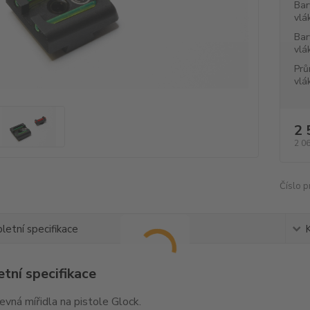
Bar
vlá
Bar
vlá
Prů
vlá
2 
2 0
Číslo p
etní specifikace
tní specifikace
pevná mířidla na pistole Glock.