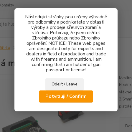
Kontakty
Následující stránky jsou určeny výhradně
pro odborníky a podnikatele v oblasti
Hledat
výroby a prodeje sřelných zbraní a
střeliva. Potvrzuji, že jsem držitel
Zbrojního průkazu nebo Zbrojního
oprávnění. NOTICE! These web pages
ířidla
Pevná mířidla Glock FO
are designated only for experts and
dealers in field of production and trade
with firearms and ammunition. I am
á mířidla Glock FO
confirming that i am holder of gun
passport or license!
Kvalitn
Odejít / Leave
hledí 
vlákne
Potvrzuji / Confirm
3,5mmV
pistole
Dos