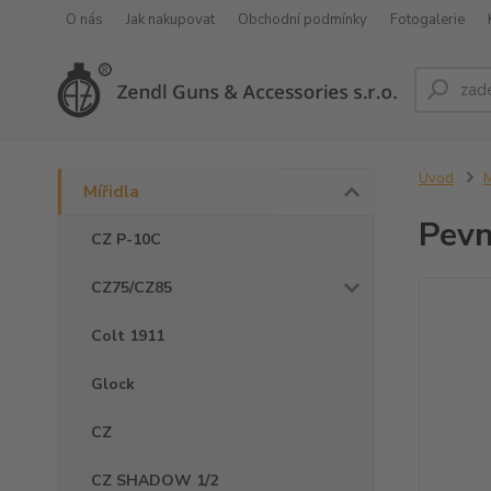
O nás
Jak nakupovat
Obchodní podmínky
Fotogalerie
Úvod
M
Mířidla
Pevn
CZ P-10C
CZ75/CZ85
Colt 1911
Glock
CZ
CZ SHADOW 1/2