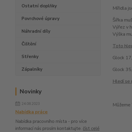
Ostatní doplňky
Mířidla 
Povrchové úpravy
Šířka mu
Výřez v 
Náhradní díly
Výška m
Čištění
Toto hled
Střenky
Glock 17,
Zápalníky
Glock 35,
Hledí se 
Novinky
24.08.2023
Můžeme V
Nabídka práce
Nabídka pracovního místa - pro více
informací nás prosím kontaktujte.
číst celé