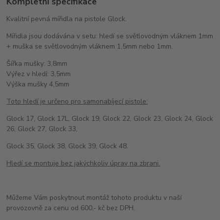
Kompletní specifikace
Kvalitní pevná mířidla na pistole Glock.
Mířidla jsou dodávána v setu: hledí se světlovodným vláknem 1mm
+ muška se světlovodným vláknem 1,5mm nebo 1mm.
Šířka mušky: 3,8mm
Výřez v hledí: 3,5mm
Výška mušky 4,5mm
Toto hledí je určeno pro samonabíjecí pistole:
Glock 17, Glock 17L, Glock 19, Glock 22, Glock 23, Glock 24, Glock
26, Glock 27, Glock 33,
Glock 35, Glock 38, Glock 39, Glock 48.
Hledí se montuje bez jakýchkoliv úprav na zbrani.
Můžeme Vám poskytnout montáž tohoto produktu v naší
provozovně za cenu od 600,- kč bez DPH.