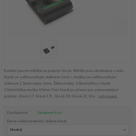
Kvalitní pevná mířidla na pistole Glock. Mířidla jsou dodávána v setu:
hledí se světlovodným vláknem 1mm + muška se světlovodným
vláknem 1,5mm nebo 1mm. Šířka mušky: 3,8mmVýřez v hledí:
3,5mmVýška mušky 4,5mm Toto hledí je určeno pro samonabíjecí
pistole: Glock 17, Glock 17L, Glock 19, Glock 22, Glo...
celý popis
Dostupnost
Skladem 5 ks
Barva světlovodného vlákna hledí