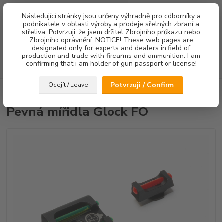
0
ks
Následující stránky jsou určeny výhradně pro odborníky a
za
0,00 Kč
podnikatele v oblasti výroby a prodeje sřelných zbraní a
střeliva. Potvrzuji, že jsem držitel Zbrojního průkazu nebo
Menu
Zbrojního oprávnění. NOTICE! These web pages are
designated only for experts and dealers in field of
production and trade with firearms and ammunition. I am
confirming that i am holder of gun passport or license!
Hledat
Potvrzuji / Confirm
Odejít / Leave
Úvod
Mířidla
Pevná mířidla Glock FO
Pevná mířidla Glock FO