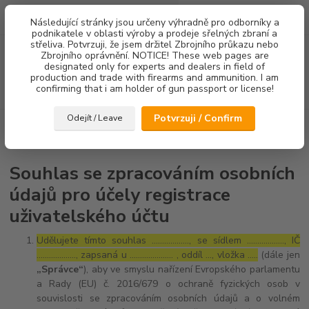
0
ks
Následující stránky jsou určeny výhradně pro odborníky a
za
0,00 Kč
podnikatele v oblasti výroby a prodeje sřelných zbraní a
střeliva. Potvrzuji, že jsem držitel Zbrojního průkazu nebo
Menu
Zbrojního oprávnění. NOTICE! These web pages are
designated only for experts and dealers in field of
production and trade with firearms and ammunition. I am
confirming that i am holder of gun passport or license!
Hledat
Potvrzuji / Confirm
Odejít / Leave
Úvod
Souhlas se zpracováním osobních údajů pro účely registrace
uživatelského účtu
Souhlas se zpracováním osobních
údajů pro účely registrace
uživatelského účtu
Udělujete tímto souhlas ……………..., se sídlem ………………, IČ
………………., zapsaná u ………………… , oddíl …, vložka …..
(dále jen
„Správce“
), aby ve smyslu nařízení Evropského parlamentu
a Rady (EU) č. 2016/679 o ochraně fyzických osob v
souvislosti se zpracováním osobních údajů a o volném