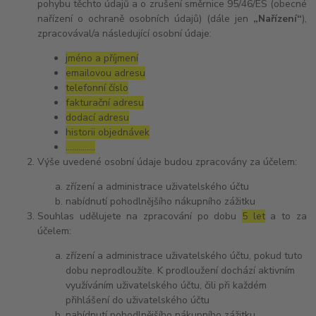
pohybu těchto údajů a o zrušení směrnice 95/46/ES (obecné
nařízení o ochraně osobních údajů) (dále jen
„Nařízení“
),
zpracovával/a následující osobní údaje:
jméno a příjmení
emailovou adresu
telefonní číslo
fakturační adresu
dodací adresu
historii objednávek
…………..
Výše uvedené osobní údaje budou zpracovány za účelem:
zřízení a administrace uživatelského účtu
nabídnutí pohodlnějšího nákupního zážitku
Souhlas udělujete na zpracování po dobu
5 let
a to za
účelem:
zřízení a administrace uživatelského účtu, pokud tuto
dobu neprodloužíte. K prodloužení dochází aktivním
využíváním uživatelského účtu, čili při každém
přihlášení do uživatelského účtu
nabídnutí pohodlnějšího nákupního zážitku