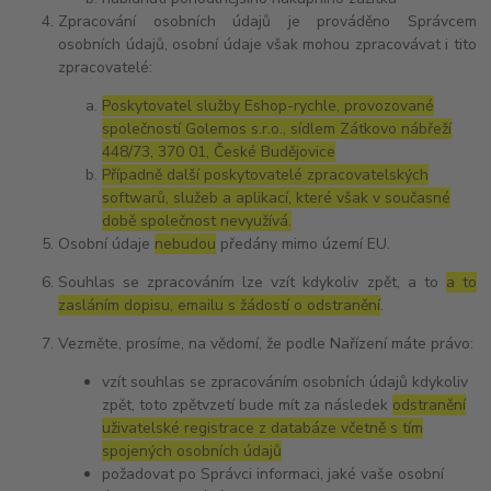
Zpracování osobních údajů je prováděno Správcem
osobních údajů, osobní údaje však mohou zpracovávat i tito
zpracovatelé:
Poskytovatel služby Eshop-rychle, provozované
společností Golemos s.r.o., sídlem Zátkovo nábřeží
448/73, 370 01, České Budějovice
Případně další poskytovatelé zpracovatelských
softwarů, služeb a aplikací, které však v současné
době společnost nevyužívá.
Osobní údaje
nebudou
předány mimo území EU.
Souhlas se zpracováním lze vzít kdykoliv zpět, a to
a to
zasláním dopisu, emailu s žádostí o odstranění
.
Vezměte, prosíme, na vědomí, že podle Nařízení máte právo:
vzít souhlas se zpracováním osobních údajů kdykoliv
zpět, toto zpětvzetí bude mít za následek
odstranění
uživatelské registrace z databáze včetně s tím
spojených osobních údajů
požadovat po Správci informaci, jaké vaše osobní