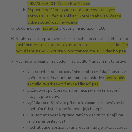
448/73, 370 01, České Budějovice
Případně další poskytovatelé zpracovatelských
softwarů, služeb a aplikací, které však v současné
době společnost nevyužívá.
Osobní údaje
nebudou
předány mimo území EU.
Souhlas se zpracováním lze vzít kdykoliv zpět, a to
zasláním emailu na kontaktní adresu ..……………. s žádostí o
odhlášení, nebo kliknutím v obdrženém mailu Hlídacího psa
.
Vezměte, prosíme, na vědomí, že podle Nařízení máte právo:
vzít souhlas se zpracováním osobních údajů kdykoliv
zpět, toto zpětvzetí bude mít za následek
odstranění
e-mailové adresy z funkce Hlídací pes
požadovat po Správci informaci, jaké vaše osobní
údaje zpracovává
vyžádat si u Správce přístup k vašim zpracovávaným
osobním údajům a požadovat jejich kopii
u automatizovaně zpracovaných osobních údajů na
jejich přenositelnost
nechat vaše zpracovávané osobní údaje aktualizovat