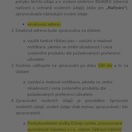
pohybu těchto údajů a o zrušení směrnice 95/46/ES (obecné
nařízení o ochraně osobních údajů) (dále jen
„Nařízení“
),
zpracovával/a následující osobní údaje:
emailovou adresu
Emailová adresa bude zpracována za účelem:
využití funkce Hlídací pes – zaslání e-mailové
notifikace, jakmile se změní skladovost / cena
zvoleného produktu dle požadovaných preferencí
uživatele
Souhlas udělujete na zpracování po dobu
180 dní
a to za
účelem:
zaslání e-mailové notifikace, jakmile se změní
skladovost / cena zvoleného produktu dle
požadovaných preferencí uživatele.
Zpracování osobních údajů je prováděno Správcem
osobních údajů, osobní údaje však mohou zpracovávat i tito
zpracovatelé:
Poskytovatelem služby Eshop-rychle, provozované
společností Golemos s.r.o., sídlem Zátkovo nábřeží