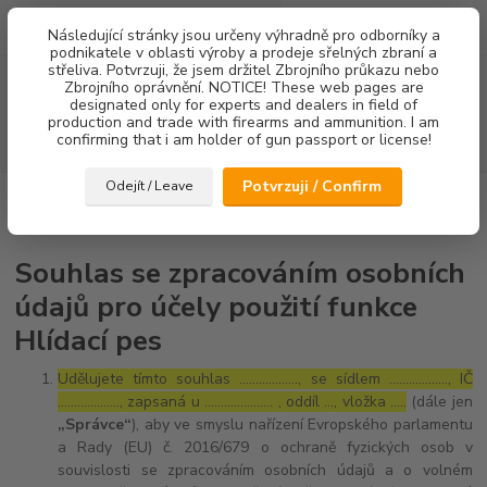
0
ks
Následující stránky jsou určeny výhradně pro odborníky a
za
0,00 Kč
podnikatele v oblasti výroby a prodeje sřelných zbraní a
střeliva. Potvrzuji, že jsem držitel Zbrojního průkazu nebo
Menu
Zbrojního oprávnění. NOTICE! These web pages are
designated only for experts and dealers in field of
production and trade with firearms and ammunition. I am
confirming that i am holder of gun passport or license!
Hledat
Potvrzuji / Confirm
Odejít / Leave
Úvod
Souhlas se zpracováním osobních údajů pro účely použití funkce
Hlídací pes
Souhlas se zpracováním osobních
údajů pro účely použití funkce
Hlídací pes
Udělujete tímto souhlas ……………..., se sídlem ………………, IČ
………………., zapsaná u ………………… , oddíl …, vložka …..
(dále jen
„Správce“
), aby ve smyslu nařízení Evropského parlamentu
a Rady (EU) č. 2016/679 o ochraně fyzických osob v
souvislosti se zpracováním osobních údajů a o volném