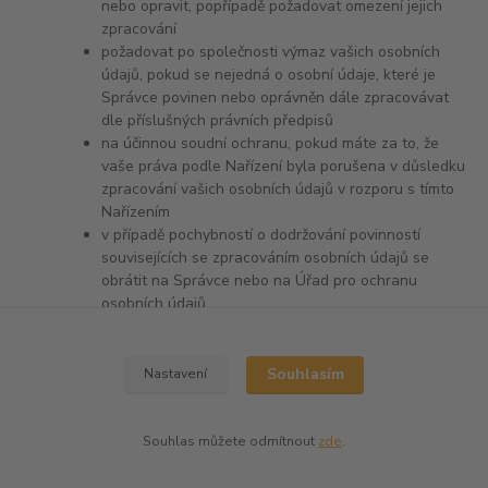
nebo opravit, popřípadě požadovat omezení jejich
zpracování
požadovat po společnosti výmaz vašich osobních
údajů, pokud se nejedná o osobní údaje, které je
Správce povinen nebo oprávněn dále zpracovávat
dle příslušných právních předpisů
na účinnou soudní ochranu, pokud máte za to, že
vaše práva podle Nařízení byla porušena v důsledku
zpracování vašich osobních údajů v rozporu s tímto
Nařízením
v případě pochybností o dodržování povinností
souvisejících se zpracováním osobních údajů se
obrátit na Správce nebo na Úřad pro ochranu
osobních údajů
Souhlasím
Nastavení
Souhlas můžete odmítnout
zde
.
Vytvořeno na
Eshop-rychle.cz