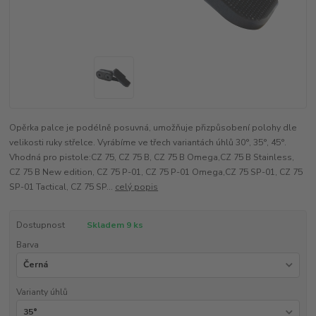
Opěrka palce je podélně posuvná, umožňuje přizpůsobení polohy dle
velikosti ruky střelce. Vyrábíme ve třech variantách úhlů 30°, 35°, 45°.
Vhodná pro pistole:CZ 75, CZ 75 B, CZ 75 B Omega,CZ 75 B Stainless,
CZ 75 B New edition, CZ 75 P-01, CZ 75 P-01 Omega,CZ 75 SP-01, CZ 75
SP-01 Tactical, CZ 75 SP...
celý popis
Dostupnost
Skladem 9 ks
Barva
Varianty úhlů