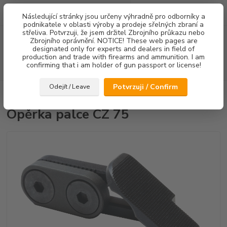
0
ks
Následující stránky jsou určeny výhradně pro odborníky a
za
0,00 Kč
podnikatele v oblasti výroby a prodeje sřelných zbraní a
střeliva. Potvrzuji, že jsem držitel Zbrojního průkazu nebo
Menu
Zbrojního oprávnění. NOTICE! These web pages are
designated only for experts and dealers in field of
production and trade with firearms and ammunition. I am
confirming that i am holder of gun passport or license!
Hledat
Potvrzuji / Confirm
Odejít / Leave
Úvod
Ostatní doplňky
Opěrka palce CZ 75
Opěrka palce CZ 75