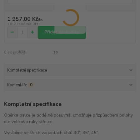
1 957,00 Kč
/
ks
1 617,36 Kč
bez DPH
Přidat do košíku
Číslo produktu:
.10
Kompletní specifikace
Komentáře
0
Kompletní specifikace
Opěrka palce je podélně posuvná, umožňuje přizpůsobení polohy
dle velikosti ruky střelce.
Vyrábíme ve třech variantách úhlů 30°, 35°, 45°.