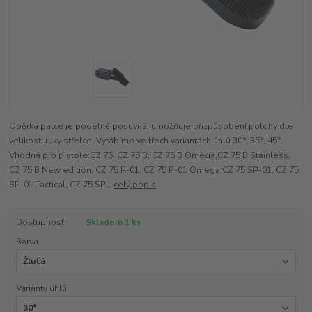
Opěrka palce je podélně posuvná, umožňuje přizpůsobení polohy dle
velikosti ruky střelce. Vyrábíme ve třech variantách úhlů 30°, 35°, 45°.
Vhodná pro pistole:CZ 75, CZ 75 B, CZ 75 B Omega,CZ 75 B Stainless,
CZ 75 B New edition, CZ 75 P-01, CZ 75 P-01 Omega,CZ 75 SP-01, CZ 75
SP-01 Tactical, CZ 75 SP...
celý popis
Dostupnost
Skladem 1 ks
Barva
Varianty úhlů