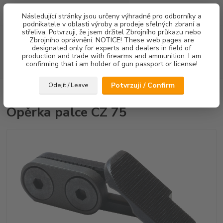
0
ks
Následující stránky jsou určeny výhradně pro odborníky a
za
0,00 Kč
podnikatele v oblasti výroby a prodeje sřelných zbraní a
střeliva. Potvrzuji, že jsem držitel Zbrojního průkazu nebo
Menu
Zbrojního oprávnění. NOTICE! These web pages are
designated only for experts and dealers in field of
production and trade with firearms and ammunition. I am
confirming that i am holder of gun passport or license!
Hledat
Potvrzuji / Confirm
Odejít / Leave
Úvod
Ostatní doplňky
Opěrka palce CZ 75
Opěrka palce CZ 75