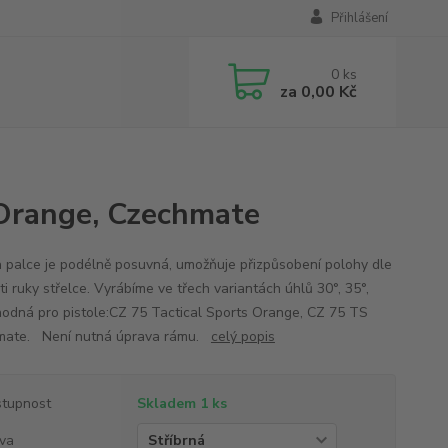
Přihlášení
0
ks
za
0,00 Kč
 Orange, Czechmate
 palce je podélně posuvná, umožňuje přizpůsobení polohy dle
ti ruky střelce. Vyrábíme ve třech variantách úhlů 30°, 35°,
hodná pro pistole:CZ 75 Tactical Sports Orange, CZ 75 TS
mate. Není nutná úprava rámu.
celý popis
tupnost
Skladem 1 ks
va