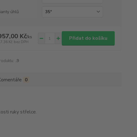
ianty úhlů
957,00 Kč
/
ks
Přidat do košíku
17,36 Kč
bez DPH
roduktu:
.9
Komentáře
0
sti ruky střelce.