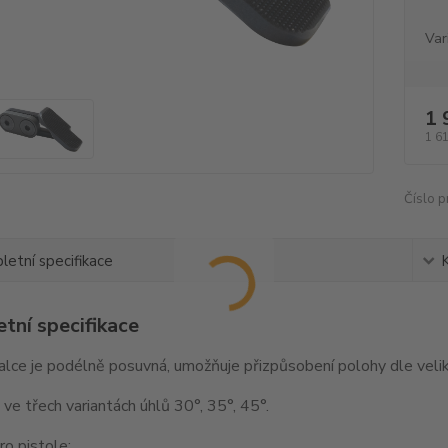
Var
1 
1 6
Číslo p
etní specifikace
tní specifikace
lce je podélně posuvná, umožňuje přizpůsobení polohy dle veliko
ve třech variantách úhlů 30°, 35°, 45°.
o pistole: