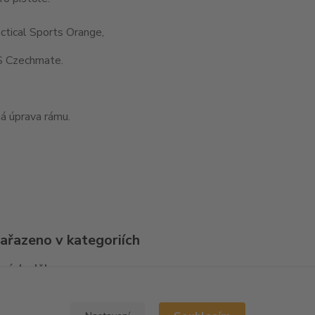
ctical Sports Orange,
 Czechmate.
á úprava rámu.
zařazeno v kategoriích
ní doplňky