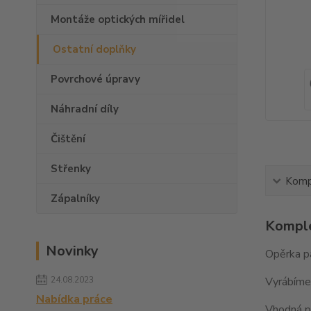
Montáže optických mířidel
Ostatní doplňky
Povrchové úpravy
Náhradní díly
Čištění
Střenky
Kompl
Zápalníky
Komple
Novinky
Opěrka pa
24.08.2023
Vyrábíme 
Nabídka práce
Vhodná pr