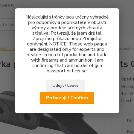
Kontakty
Následující stránky jsou určeny výhradně
pro odborníky a podnikatele v oblasti
Hledat
výroby a prodeje sřelných zbraní a
střeliva. Potvrzuji, že jsem držitel
Zbrojního průkazu nebo Zbrojního
oprávnění. NOTICE! These web pages
statní doplňky
are designated only for experts and
Opěrka palce CZ 75 Tactical Sports Orange, Czechmate
dealers in field of production and trade
with firearms and ammunition. I am
ka palce CZ 75 Tactical Sports
confirming that i am holder of gun
passport or license!
Opěrka
Odejít / Leave
velikos
45°. V
Potvrzuji / Confirm
Czech
Dos
Bar