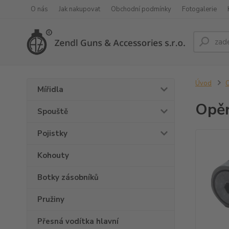
O nás
Jak nakupovat
Obchodní podmínky
Fotogalerie
Úvod
O
Mířidla
Opěr
Spouště
Pojistky
Kohouty
Botky zásobníků
Pružiny
Přesná vodítka hlavní