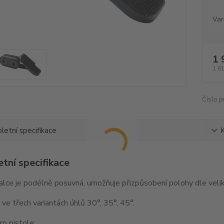
Var
1 
1 6
Číslo p
etní specifikace
tní specifikace
lce je podélně posuvná, umožňuje přizpůsobení polohy dle veliko
ve třech variantách úhlů 30°, 35°, 45°.
o pistole: