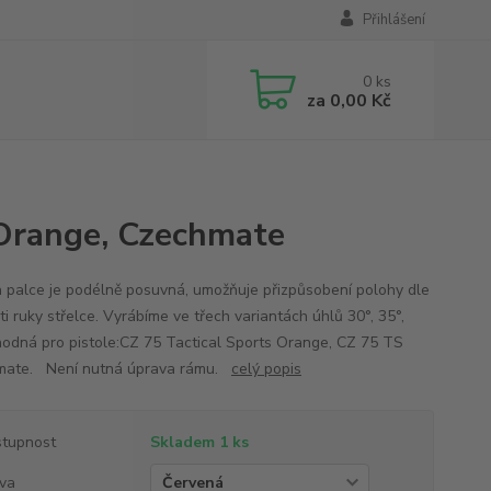
Přihlášení
0
ks
za
0,00 Kč
 Orange, Czechmate
 palce je podélně posuvná, umožňuje přizpůsobení polohy dle
ti ruky střelce. Vyrábíme ve třech variantách úhlů 30°, 35°,
hodná pro pistole:CZ 75 Tactical Sports Orange, CZ 75 TS
mate. Není nutná úprava rámu.
celý popis
tupnost
Skladem 1 ks
va