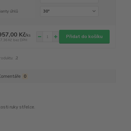
ianty úhlů
957,00 Kč
/
ks
Přidat do košíku
17,36 Kč
bez DPH
roduktu:
.2
Komentáře
0
sti ruky střelce.