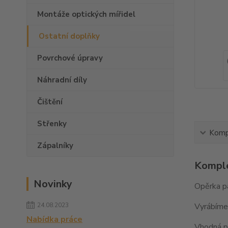
Montáže optických mířidel
Ostatní doplňky
Povrchové úpravy
Náhradní díly
Čištění
Střenky
Kompl
Zápalníky
Komple
Novinky
Opěrka pa
24.08.2023
Vyrábíme 
Nabídka práce
Vhodná pr