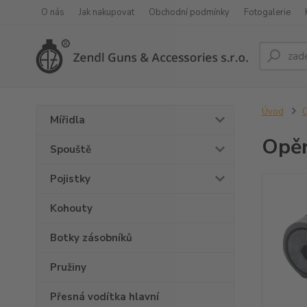
O nás
Jak nakupovat
Obchodní podmínky
Fotogalerie
Úvod
O
Mířidla
Opěr
Spouště
Pojistky
Kohouty
Botky zásobníků
Pružiny
Přesná vodítka hlavní