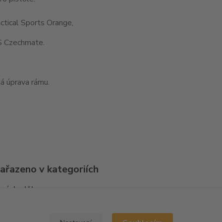
ctical Sports Orange,
 Czechmate.
á úprava rámu.
zařazeno v kategoriích
ní doplňky