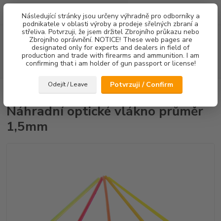
0
ks
Následující stránky jsou určeny výhradně pro odborníky a
za
0,00 Kč
podnikatele v oblasti výroby a prodeje sřelných zbraní a
střeliva. Potvrzuji, že jsem držitel Zbrojního průkazu nebo
Menu
Zbrojního oprávnění. NOTICE! These web pages are
designated only for experts and dealers in field of
production and trade with firearms and ammunition. I am
confirming that i am holder of gun passport or license!
Hledat
Potvrzuji / Confirm
Odejít / Leave
Úvod
Náhradní díly
Náhradní optické vlákno průměr 1,5mm
Náhradní optické vlákno průměr
1,5mm