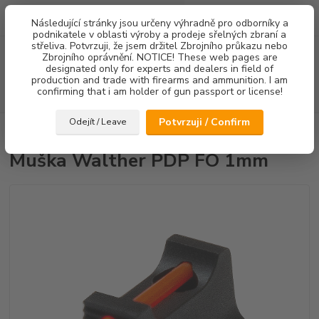
0
ks
Následující stránky jsou určeny výhradně pro odborníky a
za
0,00 Kč
podnikatele v oblasti výroby a prodeje sřelných zbraní a
střeliva. Potvrzuji, že jsem držitel Zbrojního průkazu nebo
Menu
Zbrojního oprávnění. NOTICE! These web pages are
designated only for experts and dealers in field of
production and trade with firearms and ammunition. I am
confirming that i am holder of gun passport or license!
Hledat
Potvrzuji / Confirm
Odejít / Leave
Úvod
Mířidla
Muška Walther PDP FO 1mm
Muška Walther PDP FO 1mm