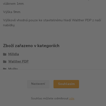
vláknem 1mm.
Výška 9mm.
Výškově vhodná pouze ke stavitelnému hledí Walther PDP z naší
nabídky.
Zboží zařazeno v kategoriích
Mířidla
Walther PDP
Mušky
Sety
Souhlasím
Nastavení
Souhlas můžete odmítnout
zde
.
Vytvořeno na
Eshop-rychle.cz