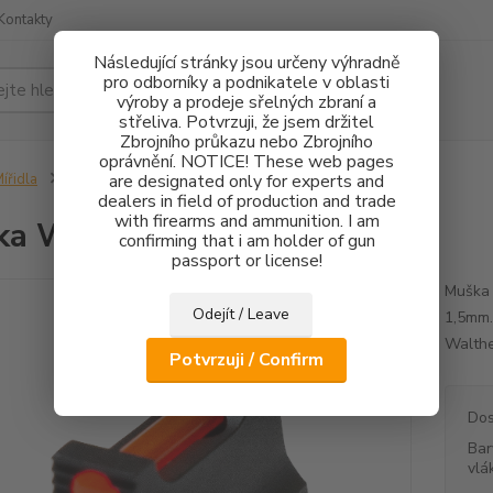
Kontakty
Následující stránky jsou určeny výhradně
pro odborníky a podnikatele v oblasti
Hledat
výroby a prodeje sřelných zbraní a
střeliva. Potvrzuji, že jsem držitel
Zbrojního průkazu nebo Zbrojního
oprávnění. NOTICE! These web pages
ířidla
Muška Walther PDP FO 1,5mm
are designated only for experts and
dealers in field of production and trade
with firearms and ammunition. I am
ka Walther PDP FO 1,5mm
confirming that i am holder of gun
passport or license!
Muška 
Odejít / Leave
1,5mm.
Walthe
Potvrzuji / Confirm
Dos
Bar
vlá