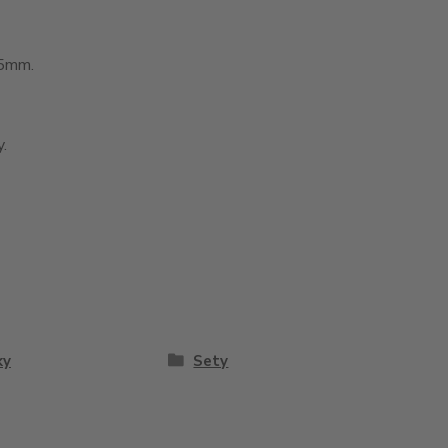
,5mm.
.
ky
Sety