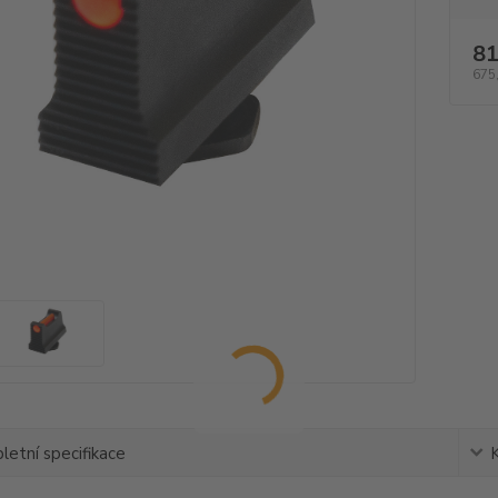
81
675
etní specifikace