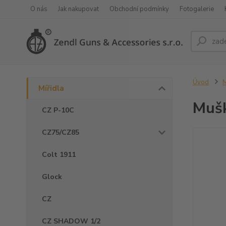
O nás
Jak nakupovat
Obchodní podmínky
Fotogalerie
Úvod
M
Mířidla
Muš
CZ P-10C
CZ75/CZ85
Colt 1911
Glock
CZ
CZ SHADOW 1/2