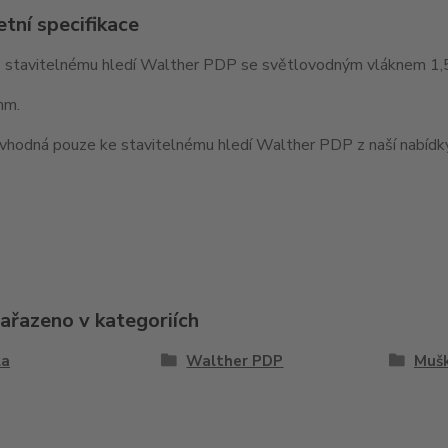
tní specifikace
 stavitelnému hledí Walther PDP se světlovodným vláknem 1
mm.
vhodná pouze ke stavitelnému hledí Walther PDP z naší nabídky
zařazeno v kategoriích
la
Walther PDP
Muš