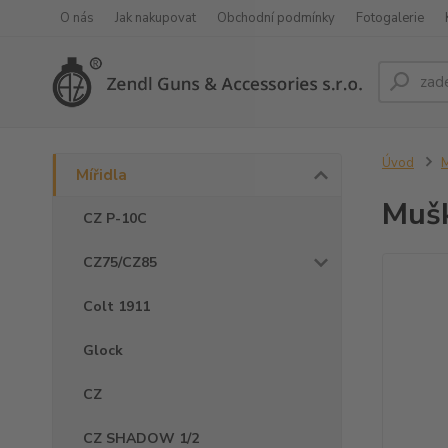
O nás
Jak nakupovat
Obchodní podmínky
Fotogalerie
Úvod
M
Mířidla
Muš
CZ P-10C
CZ75/CZ85
Colt 1911
Glock
CZ
CZ SHADOW 1/2