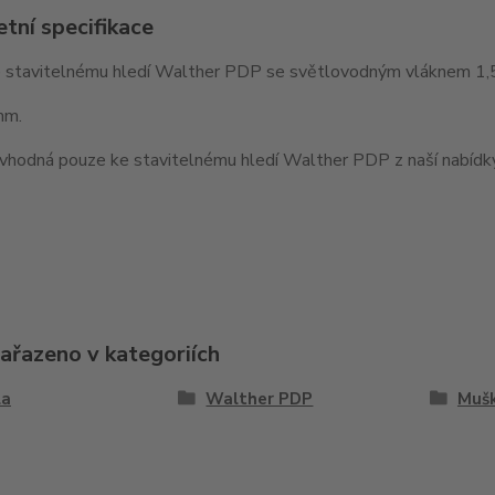
tní specifikace
 stavitelnému hledí Walther PDP se světlovodným vláknem 1
mm.
vhodná pouze ke stavitelnému hledí Walther PDP z naší nabídky
zařazeno v kategoriích
la
Walther PDP
Muš