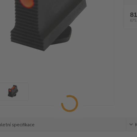
81
675
etní specifikace