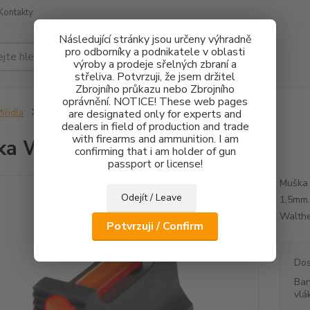
Kontakty
Následující stránky jsou určeny výhradně
pro odborníky a podnikatele v oblasti
Hledat
výroby a prodeje sřelných zbraní a
střeliva. Potvrzuji, že jsem držitel
Zbrojního průkazu nebo Zbrojního
oprávnění. NOTICE! These web pages
ířidla
Muška Walther PDP FO 1,5mm
are designated only for experts and
dealers in field of production and trade
with firearms and ammunition. I am
ka Walther PDP FO 1,5mm
confirming that i am holder of gun
passport or license!
Muška 
Odejít / Leave
1,5mm.
Walthe
Potvrzuji / Confirm
Dos
Bar
vlá