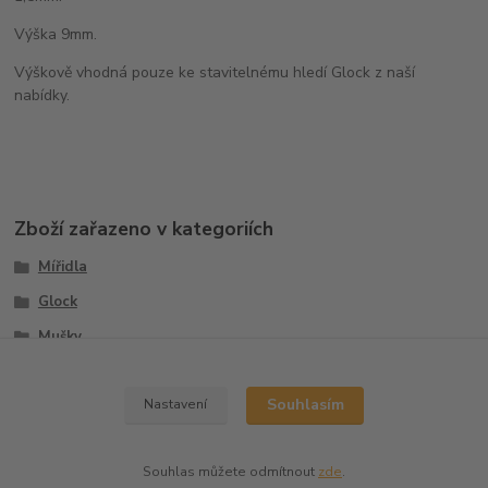
Výška 9mm.
Výškově vhodná pouze ke stavitelnému hledí Glock z naší
nabídky.
Zboží zařazeno v kategoriích
Mířidla
Glock
Mušky
Sety
Souhlasím
Nastavení
Souhlas můžete odmítnout
zde
.
Vytvořeno na
Eshop-rychle.cz