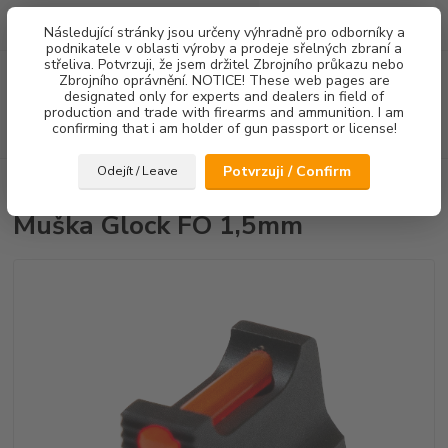
0
ks
Následující stránky jsou určeny výhradně pro odborníky a
za
0,00 Kč
podnikatele v oblasti výroby a prodeje sřelných zbraní a
střeliva. Potvrzuji, že jsem držitel Zbrojního průkazu nebo
Menu
Zbrojního oprávnění. NOTICE! These web pages are
designated only for experts and dealers in field of
production and trade with firearms and ammunition. I am
confirming that i am holder of gun passport or license!
Hledat
Potvrzuji / Confirm
Odejít / Leave
Úvod
Mířidla
Muška Glock FO 1,5mm
Muška Glock FO 1,5mm