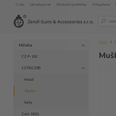
O nás
Jak nakupovat
Obchodní podmínky
Fotogalerie
Úvod
M
Mířidla
Mušk
CZ P-10C
CZ75/CZ85
Hledí
Mušky
Sety
Colt 1911