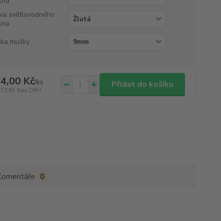
kna
va světlovodného
kna
ka mušky
4,00 Kč
/
ks
Přidat do košíku
,73 Kč
bez DPH
Komentáře
0