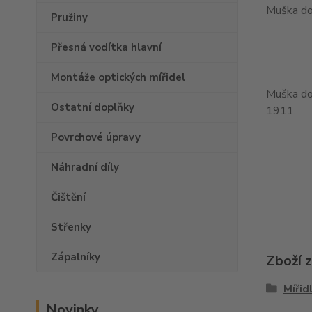
Muška do
Pružiny
Přesná vodítka hlavní
Montáže optických mířidel
Muška do 
Ostatní doplňky
1911.
Povrchové úpravy
Náhradní díly
Čištění
Střenky
Zápalníky
Zboží 
Mířid
Novinky