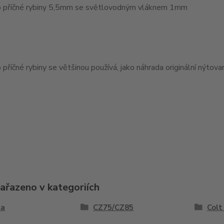
 příčné rybiny 5,5mm se světlovodným vláknem 1mm
příčné rybiny se většinou používá, jako náhrada originální nýtov
zařazeno v kategoriích
la
CZ75/CZ85
Colt