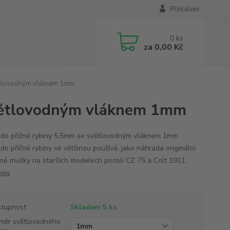
Přihlášení
0
ks
za
0,00 Kč
ětlovodným vláknem 1mm
světlovodným vláknem 1mm
do příčné rybiny 5,5mm se světlovodným vláknem 1mm
do příčné rybiny se většinou používá, jako náhrada originální
né mušky na starších modelech pistolí CZ 75 a Colt 1911.
opis
tupnost
Skladem 5 ks
měr světlovodného