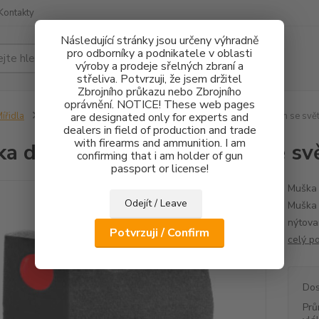
Kontakty
Následující stránky jsou určeny výhradně
pro odborníky a podnikatele v oblasti
Hledat
výroby a prodeje sřelných zbraní a
střeliva. Potvrzuji, že jsem držitel
Zbrojního průkazu nebo Zbrojního
oprávnění. NOTICE! These web pages
ířidla
CZ75/CZ85
are designated only for experts and
Mušky
Muška do příčné rybiny 5,5mm se sv
dealers in field of production and trade
with firearms and ammunition. I am
a do příčné rybiny 5,5mm se 
confirming that i am holder of gun
passport or license!
Muška 
Odejít / Leave
Muška 
nýtova
Potvrzuji / Confirm
celý p
Dos
Prů