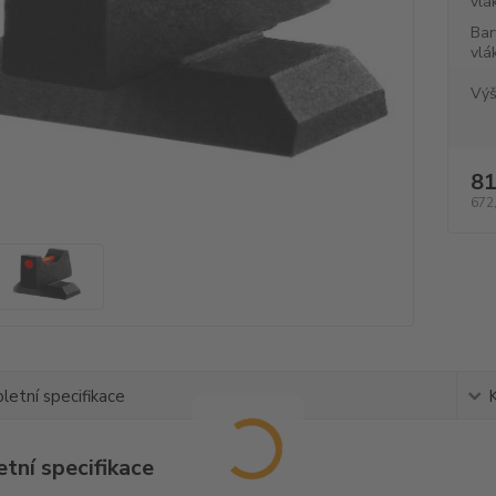
vlá
Bar
vlá
Výš
81
672
etní specifikace
tní specifikace