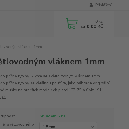
Přihlášení
0
ks
za
0,00 Kč
ětlovodným vláknem 1mm
světlovodným vláknem 1mm
do příčné rybiny 5,5mm se světlovodným vláknem 1mm
do příčné rybiny se většinou používá, jako náhrada originální
né mušky na starších modelech pistolí CZ 75 a Colt 1911.
opis
tupnost
Skladem 5 ks
měr světlovodného