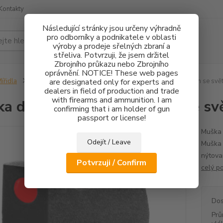
Kontakty
Následující stránky jsou určeny výhradně
pro odborníky a podnikatele v oblasti
Hledat
výroby a prodeje sřelných zbraní a
střeliva. Potvrzuji, že jsem držitel
Zbrojního průkazu nebo Zbrojního
oprávnění. NOTICE! These web pages
ířidla
CZ75/CZ85
are designated only for experts and
Mušky
Muška do příčné rybiny 5,5mm se sv
dealers in field of production and trade
with firearms and ammunition. I am
a do příčné rybiny 5,5mm se 
confirming that i am holder of gun
passport or license!
Muška 
Odejít / Leave
Muška 
nýtova
Potvrzuji / Confirm
celý p
Dos
Prů