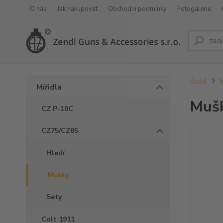
O nás
Jak nakupovat
Obchodní podmínky
Fotogalerie
Úvod
M
Mířidla
Mušk
CZ P-10C
CZ75/CZ85
Hledí
Mušky
Sety
Colt 1911