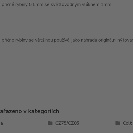
 příčné rybiny 5,5mm se světlovodným vláknem 1mm
příčné rybiny se většinou používá, jako náhrada originální nýtov
zařazeno v kategoriích
la
CZ75/CZ85
Colt