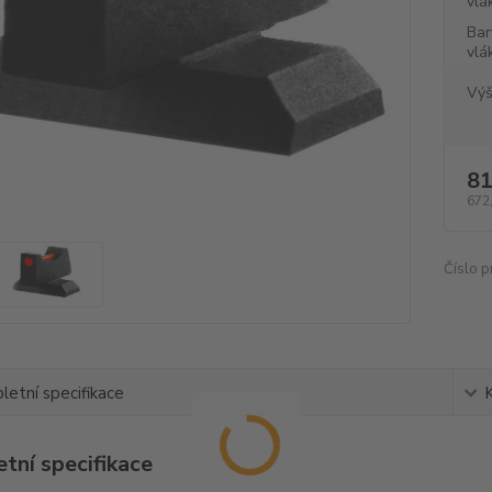
vlá
Bar
vlá
Výš
81
672
Číslo p
etní specifikace
tní specifikace