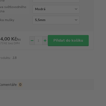
kna
va světlovodného
kna
ka mušky
4,00 Kč
/
ks
Přidat do košíku
,73 Kč
bez DPH
roduktu:
.18
Komentáře
0