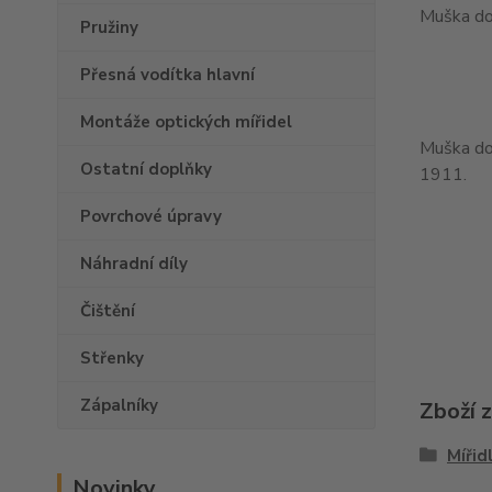
Muška do
Pružiny
Přesná vodítka hlavní
Montáže optických mířidel
Muška do 
Ostatní doplňky
1911.
Povrchové úpravy
Náhradní díly
Čištění
Střenky
Zápalníky
Zboží 
Mířid
Novinky