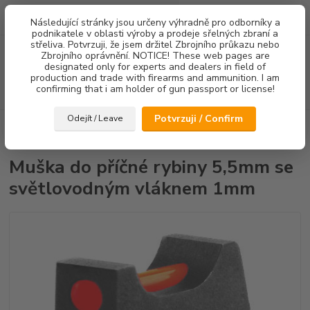
0
ks
Následující stránky jsou určeny výhradně pro odborníky a
za
0,00 Kč
podnikatele v oblasti výroby a prodeje sřelných zbraní a
střeliva. Potvrzuji, že jsem držitel Zbrojního průkazu nebo
Menu
Zbrojního oprávnění. NOTICE! These web pages are
designated only for experts and dealers in field of
production and trade with firearms and ammunition. I am
confirming that i am holder of gun passport or license!
Hledat
Potvrzuji / Confirm
Odejít / Leave
Úvod
Mířidla
CZ75/CZ85
Mušky
Muška do příčné rybiny 5,5mm
se světlovodným vláknem 1mm
Muška do příčné rybiny 5,5mm se
světlovodným vláknem 1mm