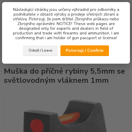
0
ks
Následující stránky jsou určeny výhradně pro odborníky a
za
0,00 Kč
podnikatele v oblasti výroby a prodeje sřelných zbraní a
střeliva. Potvrzuji, že jsem držitel Zbrojního průkazu nebo
Menu
Zbrojního oprávnění. NOTICE! These web pages are
designated only for experts and dealers in field of
production and trade with firearms and ammunition. I am
confirming that i am holder of gun passport or license!
Hledat
Potvrzuji / Confirm
Odejít / Leave
Úvod
Mířidla
CZ75/CZ85
Mušky
Muška do příčné rybiny 5,5mm
se světlovodným vláknem 1mm
Muška do příčné rybiny 5,5mm se
světlovodným vláknem 1mm