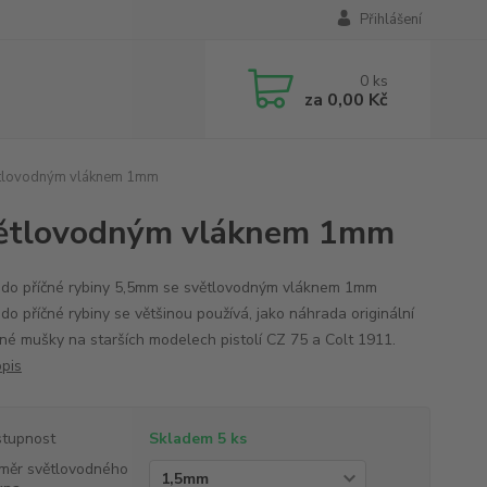
Přihlášení
0
ks
za
0,00 Kč
ětlovodným vláknem 1mm
světlovodným vláknem 1mm
do příčné rybiny 5,5mm se světlovodným vláknem 1mm
do příčné rybiny se většinou používá, jako náhrada originální
né mušky na starších modelech pistolí CZ 75 a Colt 1911.
opis
tupnost
Skladem 5 ks
měr světlovodného