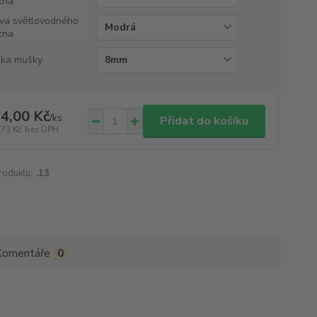
kna
va světlovodného
kna
ka mušky
4,00 Kč
/
ks
Přidat do košíku
,73 Kč
bez DPH
roduktu:
.13
Komentáře
0