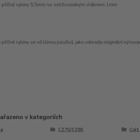
 příčné rybiny 5,5mm se světlovodným vláknem 1mm
příčné rybiny se většinou používá, jako náhrada originální nýtov
zařazeno v kategoriích
la
CZ75/CZ85
Colt