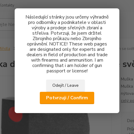
Kontakty
Následující stránky jsou určeny výhradně
pro odborníky a podnikatele v oblasti
Hledat
výroby a prodeje sřelných zbraní a
střeliva. Potvrzuji, že jsem držitel
Zbrojního průkazu nebo Zbrojního
oprávnění. NOTICE! These web pages
ířidla
CZ75/CZ85
are designated only for experts and
Mušky
Muška do příčné rybiny 5,5mm se sv
dealers in field of production and trade
with firearms and ammunition. I am
a do příčné rybiny 5,5mm se 
confirming that i am holder of gun
passport or license!
Muška 
Odejít / Leave
Muška 
nýtova
Potvrzuji / Confirm
celý p
Dos
Prů