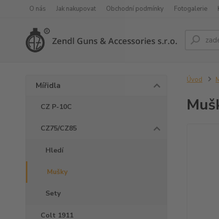
O nás
Jak nakupovat
Obchodní podmínky
Fotogalerie
Úvod
M
Mířidla
Mušk
CZ P-10C
CZ75/CZ85
Hledí
Mušky
Sety
Colt 1911