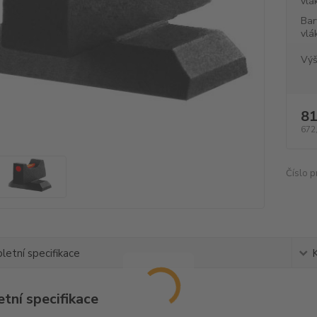
vlá
Bar
vlá
Výš
81
672
Číslo p
etní specifikace
tní specifikace