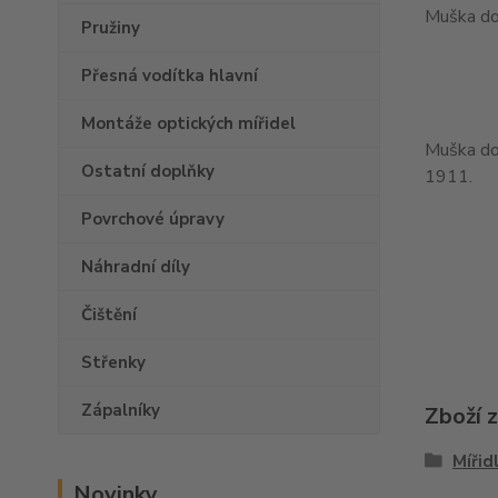
Muška do
Pružiny
Přesná vodítka hlavní
Montáže optických mířidel
Muška do 
Ostatní doplňky
1911.
Povrchové úpravy
Náhradní díly
Čištění
Střenky
Zápalníky
Zboží 
Mířid
Novinky