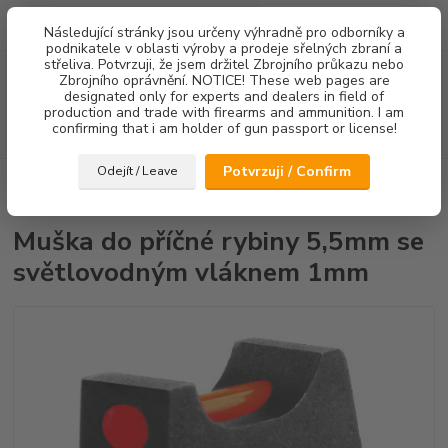
0
ks
Následující stránky jsou určeny výhradně pro odborníky a
za
0,00 Kč
podnikatele v oblasti výroby a prodeje sřelných zbraní a
střeliva. Potvrzuji, že jsem držitel Zbrojního průkazu nebo
Menu
Zbrojního oprávnění. NOTICE! These web pages are
designated only for experts and dealers in field of
production and trade with firearms and ammunition. I am
confirming that i am holder of gun passport or license!
Hledat
Potvrzuji / Confirm
Odejít / Leave
Úvod
Mířidla
CZ75/CZ85
Mušky
Muška do příčné rybiny 5,5mm
se světlovodným vláknem 1mm
Muška do příčné rybiny 5,5mm se
světlovodným vláknem 1mm