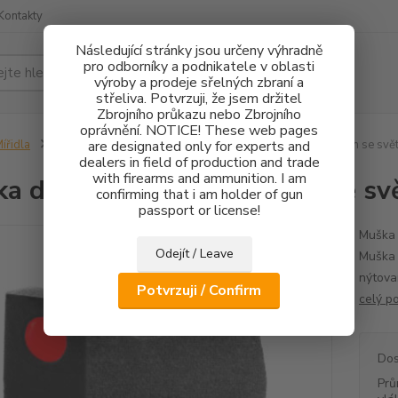
Kontakty
Následující stránky jsou určeny výhradně
pro odborníky a podnikatele v oblasti
Hledat
výroby a prodeje sřelných zbraní a
střeliva. Potvrzuji, že jsem držitel
Zbrojního průkazu nebo Zbrojního
oprávnění. NOTICE! These web pages
ířidla
CZ75/CZ85
are designated only for experts and
Mušky
Muška do příčné rybiny 5,5mm se sv
dealers in field of production and trade
with firearms and ammunition. I am
a do příčné rybiny 5,5mm se 
confirming that i am holder of gun
passport or license!
Muška 
Odejít / Leave
Muška 
nýtova
Potvrzuji / Confirm
celý p
Dos
Prů