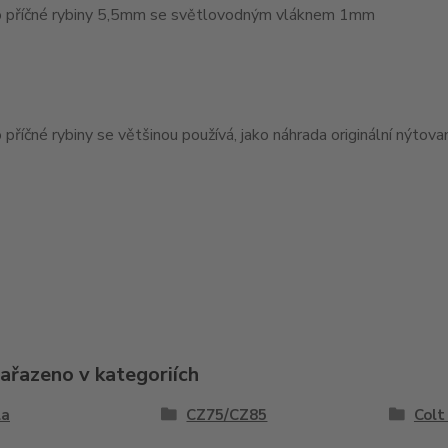
 příčné rybiny 5,5mm se světlovodným vláknem 1mm
příčné rybiny se většinou používá, jako náhrada originální nýtov
zařazeno v kategoriích
la
CZ75/CZ85
Colt