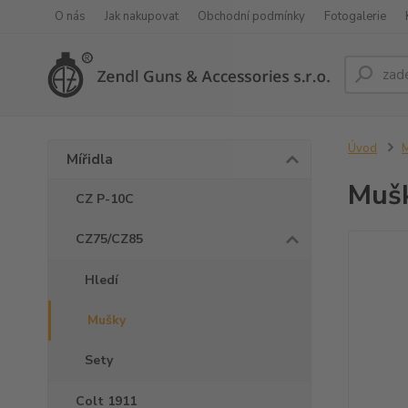
O nás
Jak nakupovat
Obchodní podmínky
Fotogalerie
Úvod
M
Mířidla
Mušk
CZ P-10C
CZ75/CZ85
Hledí
Mušky
Sety
Colt 1911