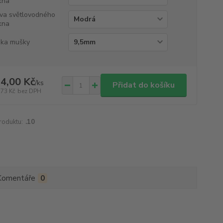
kna
va světlovodného
kna
ka mušky
4,00 Kč
/
ks
Přidat do košíku
,73 Kč
bez DPH
roduktu:
.10
Komentáře
0