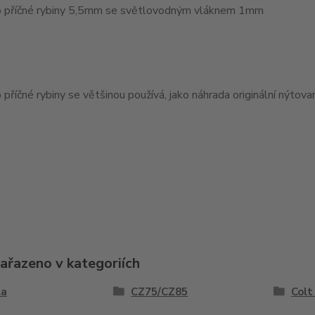
 příčné rybiny 5,5mm se světlovodným vláknem 1mm
příčné rybiny se většinou používá, jako náhrada originální nýtov
zařazeno v kategoriích
la
CZ75/CZ85
Colt