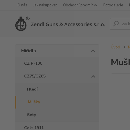
O nás
Jak nakupovat
Obchodní podmínky
Fotogalerie
Úvod
M
Mířidla
Mušk
CZ P-10C
CZ75/CZ85
Hledí
Mušky
Sety
Colt 1911