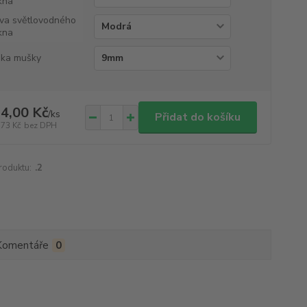
kna
va světlovodného
kna
ka mušky
4,00 Kč
/
ks
Přidat do košíku
,73 Kč
bez DPH
roduktu:
.2
Komentáře
0