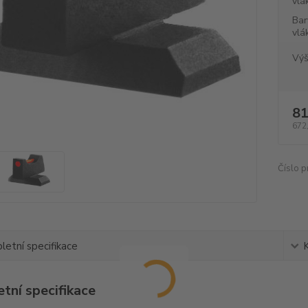
vlá
Bar
vlá
Výš
81
672
Číslo p
etní specifikace
tní specifikace