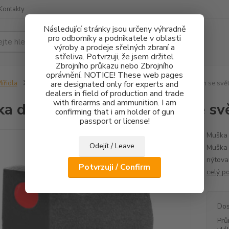
Kontakty
Následující stránky jsou určeny výhradně
pro odborníky a podnikatele v oblasti
Hledat
výroby a prodeje sřelných zbraní a
střeliva. Potvrzuji, že jsem držitel
Zbrojního průkazu nebo Zbrojního
oprávnění. NOTICE! These web pages
ířidla
CZ75/CZ85
are designated only for experts and
Mušky
Muška do příčné rybiny 5,5mm se sv
dealers in field of production and trade
with firearms and ammunition. I am
a do příčné rybiny 5,5mm se 
confirming that i am holder of gun
passport or license!
Muška 
Odejít / Leave
Muška 
nýtova
Potvrzuji / Confirm
celý p
Dos
Prů