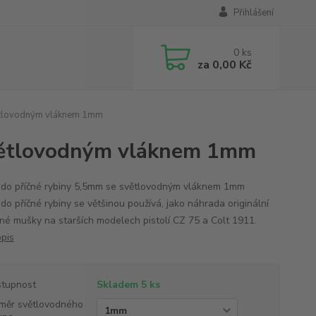
Přihlášení
0
ks
za
0,00 Kč
ětlovodným vláknem 1mm
světlovodným vláknem 1mm
do příčné rybiny 5,5mm se světlovodným vláknem 1mm
do příčné rybiny se většinou používá, jako náhrada originální
né mušky na starších modelech pistolí CZ 75 a Colt 1911.
opis
tupnost
Skladem 5 ks
měr světlovodného