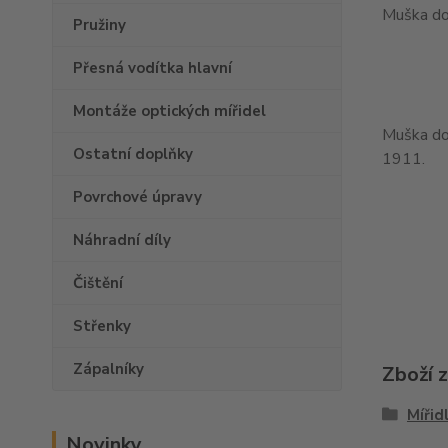
Muška do
Pružiny
Přesná vodítka hlavní
Montáže optických mířidel
Muška do 
Ostatní doplňky
1911.
Povrchové úpravy
Náhradní díly
Čištění
Střenky
Zápalníky
Zboží 
Mířid
Novinky