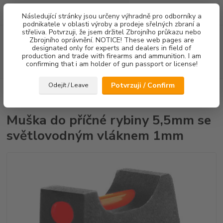
0
ks
Následující stránky jsou určeny výhradně pro odborníky a
za
0,00 Kč
podnikatele v oblasti výroby a prodeje sřelných zbraní a
střeliva. Potvrzuji, že jsem držitel Zbrojního průkazu nebo
Menu
Zbrojního oprávnění. NOTICE! These web pages are
designated only for experts and dealers in field of
production and trade with firearms and ammunition. I am
confirming that i am holder of gun passport or license!
Hledat
Potvrzuji / Confirm
Odejít / Leave
Úvod
Mířidla
CZ75/CZ85
Mušky
Muška do příčné rybiny 5,5mm
se světlovodným vláknem 1mm
Muška do příčné rybiny 5,5mm se
světlovodným vláknem 1mm