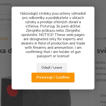
Kontakty
Následující stránky jsou určeny výhradně
pro odborníky a podnikatele v oblasti
Hledat
výroby a prodeje sřelných zbraní a
střeliva. Potvrzuji, že jsem držitel
Zbrojního průkazu nebo Zbrojního
oprávnění. NOTICE! These web pages
ířidla
CZ75/CZ85
are designated only for experts and
Mušky
Muška do příčné rybiny 5,5mm se sv
dealers in field of production and trade
with firearms and ammunition. I am
a do příčné rybiny 5,5mm se s
confirming that i am holder of gun
passport or license!
Muška 
Odejít / Leave
Muška 
nýtova
Potvrzuji / Confirm
celý p
Dos
Prů