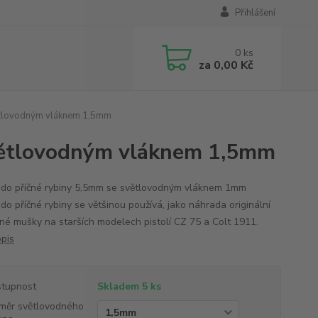
Přihlášení
0
ks
za
0,00 Kč
ětlovodným vláknem 1,5mm
větlovodným vláknem 1,5mm
do příčné rybiny 5,5mm se světlovodným vláknem 1mm
do příčné rybiny se většinou používá, jako náhrada originální
né mušky na starších modelech pistolí CZ 75 a Colt 1911.
opis
tupnost
Skladem 5 ks
měr světlovodného