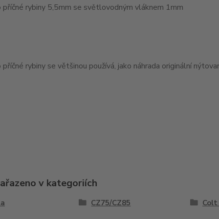
 příčné rybiny 5,5mm se světlovodným vláknem 1mm
příčné rybiny se většinou používá, jako náhrada originální nýtov
zařazeno v kategoriích
la
CZ75/CZ85
Colt