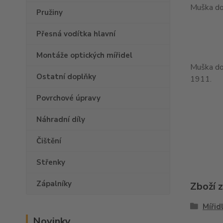
Muška do
Pružiny
Přesná vodítka hlavní
Montáže optických mířidel
Muška do 
Ostatní doplňky
1911.
Povrchové úpravy
Náhradní díly
Čištění
Střenky
Zápalníky
Zboží 
Mířid
Novinky