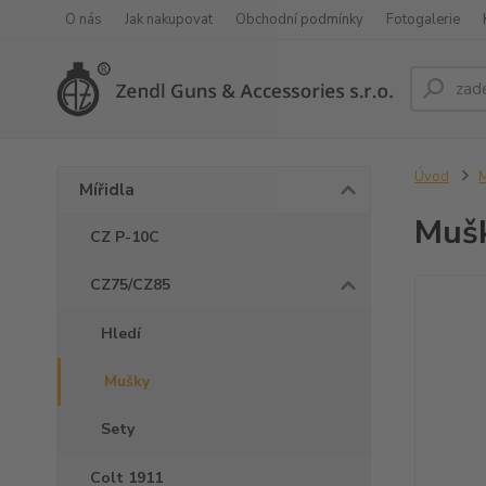
O nás
Jak nakupovat
Obchodní podmínky
Fotogalerie
Úvod
M
Mířidla
Mušk
CZ P-10C
CZ75/CZ85
Hledí
Mušky
Sety
Colt 1911