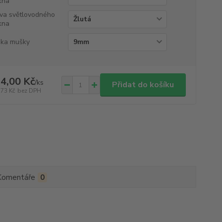
kna
va světlovodného
kna
ka mušky
4,00 Kč
/
ks
Přidat do košíku
,73 Kč
bez DPH
Komentáře
0