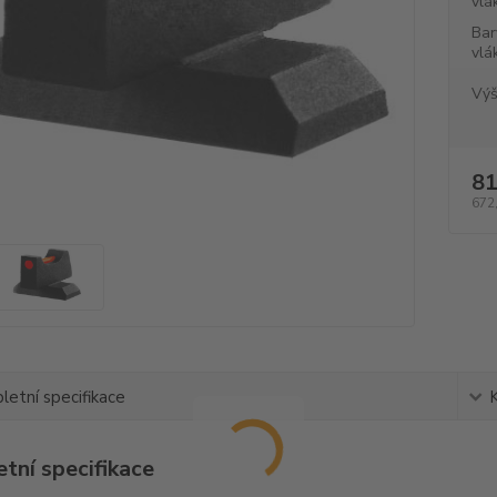
vlá
Bar
vlá
Výš
81
672
etní specifikace
tní specifikace