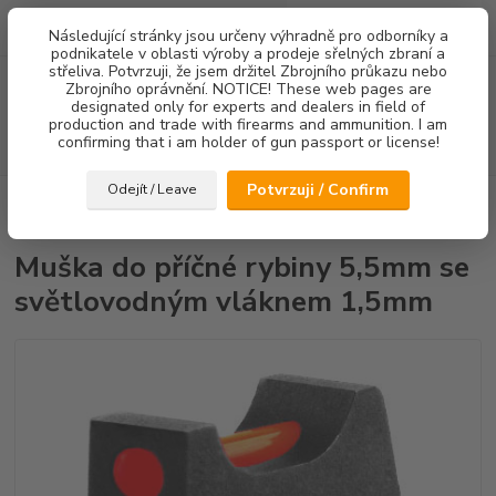
0
ks
Následující stránky jsou určeny výhradně pro odborníky a
za
0,00 Kč
podnikatele v oblasti výroby a prodeje sřelných zbraní a
střeliva. Potvrzuji, že jsem držitel Zbrojního průkazu nebo
Menu
Zbrojního oprávnění. NOTICE! These web pages are
designated only for experts and dealers in field of
production and trade with firearms and ammunition. I am
confirming that i am holder of gun passport or license!
Hledat
Potvrzuji / Confirm
Odejít / Leave
Úvod
Mířidla
CZ75/CZ85
Mušky
Muška do příčné rybiny 5,5mm
se světlovodným vláknem 1,5mm
Muška do příčné rybiny 5,5mm se
světlovodným vláknem 1,5mm