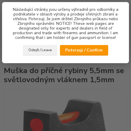
0
ks
Následující stránky jsou určeny výhradně pro odborníky a
za
0,00 Kč
podnikatele v oblasti výroby a prodeje sřelných zbraní a
střeliva. Potvrzuji, že jsem držitel Zbrojního průkazu nebo
Menu
Zbrojního oprávnění. NOTICE! These web pages are
designated only for experts and dealers in field of
production and trade with firearms and ammunition. I am
confirming that i am holder of gun passport or license!
Hledat
Potvrzuji / Confirm
Odejít / Leave
Úvod
Mířidla
CZ75/CZ85
Mušky
Muška do příčné rybiny 5,5mm
se světlovodným vláknem 1,5mm
Muška do příčné rybiny 5,5mm se
světlovodným vláknem 1,5mm