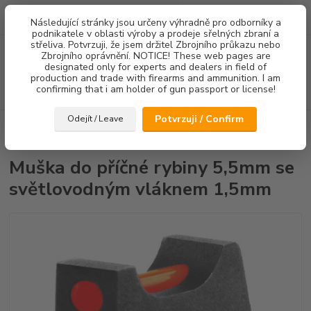
0
ks
Následující stránky jsou určeny výhradně pro odborníky a
za
0,00 Kč
podnikatele v oblasti výroby a prodeje sřelných zbraní a
střeliva. Potvrzuji, že jsem držitel Zbrojního průkazu nebo
Menu
Zbrojního oprávnění. NOTICE! These web pages are
designated only for experts and dealers in field of
production and trade with firearms and ammunition. I am
confirming that i am holder of gun passport or license!
Hledat
Potvrzuji / Confirm
Odejít / Leave
Úvod
Mířidla
CZ75/CZ85
Mušky
Muška do příčné rybiny 5,5mm
se světlovodným vláknem 1,5mm
Muška do příčné rybiny 5,5mm se
světlovodným vláknem 1,5mm