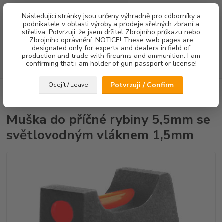
0
ks
Následující stránky jsou určeny výhradně pro odborníky a
za
0,00 Kč
podnikatele v oblasti výroby a prodeje sřelných zbraní a
střeliva. Potvrzuji, že jsem držitel Zbrojního průkazu nebo
Menu
Zbrojního oprávnění. NOTICE! These web pages are
designated only for experts and dealers in field of
production and trade with firearms and ammunition. I am
confirming that i am holder of gun passport or license!
Hledat
Potvrzuji / Confirm
Odejít / Leave
Úvod
Mířidla
CZ75/CZ85
Mušky
Muška do příčné rybiny 5,5mm
se světlovodným vláknem 1,5mm
Muška do příčné rybiny 5,5mm se
světlovodným vláknem 1,5mm