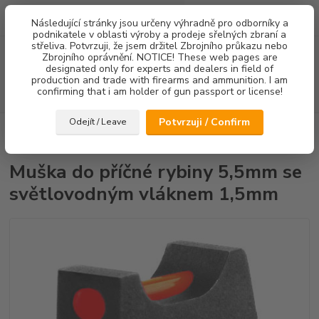
0
ks
Následující stránky jsou určeny výhradně pro odborníky a
za
0,00 Kč
podnikatele v oblasti výroby a prodeje sřelných zbraní a
střeliva. Potvrzuji, že jsem držitel Zbrojního průkazu nebo
Menu
Zbrojního oprávnění. NOTICE! These web pages are
designated only for experts and dealers in field of
production and trade with firearms and ammunition. I am
confirming that i am holder of gun passport or license!
Hledat
Potvrzuji / Confirm
Odejít / Leave
Úvod
Mířidla
CZ75/CZ85
Mušky
Muška do příčné rybiny 5,5mm
se světlovodným vláknem 1,5mm
Muška do příčné rybiny 5,5mm se
světlovodným vláknem 1,5mm