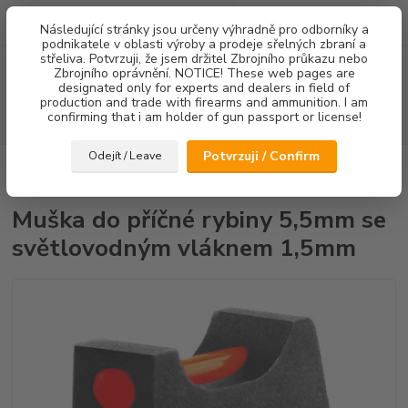
0
ks
Následující stránky jsou určeny výhradně pro odborníky a
za
0,00 Kč
podnikatele v oblasti výroby a prodeje sřelných zbraní a
střeliva. Potvrzuji, že jsem držitel Zbrojního průkazu nebo
Menu
Zbrojního oprávnění. NOTICE! These web pages are
designated only for experts and dealers in field of
production and trade with firearms and ammunition. I am
confirming that i am holder of gun passport or license!
Hledat
Potvrzuji / Confirm
Odejít / Leave
Úvod
Mířidla
CZ75/CZ85
Mušky
Muška do příčné rybiny 5,5mm
se světlovodným vláknem 1,5mm
Muška do příčné rybiny 5,5mm se
světlovodným vláknem 1,5mm