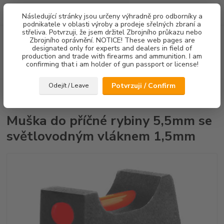
0
ks
Následující stránky jsou určeny výhradně pro odborníky a
za
0,00 Kč
podnikatele v oblasti výroby a prodeje sřelných zbraní a
střeliva. Potvrzuji, že jsem držitel Zbrojního průkazu nebo
Menu
Zbrojního oprávnění. NOTICE! These web pages are
designated only for experts and dealers in field of
production and trade with firearms and ammunition. I am
confirming that i am holder of gun passport or license!
Hledat
Potvrzuji / Confirm
Odejít / Leave
Úvod
Mířidla
CZ75/CZ85
Mušky
Muška do příčné rybiny 5,5mm
se světlovodným vláknem 1,5mm
Muška do příčné rybiny 5,5mm se
světlovodným vláknem 1,5mm