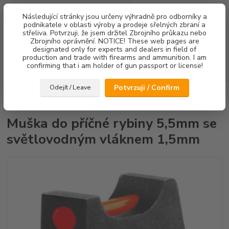
0
ks
Následující stránky jsou určeny výhradně pro odborníky a
za
0,00 Kč
podnikatele v oblasti výroby a prodeje sřelných zbraní a
střeliva. Potvrzuji, že jsem držitel Zbrojního průkazu nebo
Menu
Zbrojního oprávnění. NOTICE! These web pages are
designated only for experts and dealers in field of
production and trade with firearms and ammunition. I am
confirming that i am holder of gun passport or license!
Hledat
Potvrzuji / Confirm
Odejít / Leave
Úvod
Mířidla
CZ75/CZ85
Mušky
Muška do příčné rybiny 5,5mm
se světlovodným vláknem 1,5mm
Muška do příčné rybiny 5,5mm se
světlovodným vláknem 1,5mm