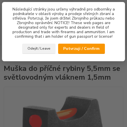
0
ks
Následující stránky jsou určeny výhradně pro odborníky a
za
0,00 Kč
podnikatele v oblasti výroby a prodeje sřelných zbraní a
střeliva. Potvrzuji, že jsem držitel Zbrojního průkazu nebo
Menu
Zbrojního oprávnění. NOTICE! These web pages are
designated only for experts and dealers in field of
production and trade with firearms and ammunition. I am
confirming that i am holder of gun passport or license!
Hledat
Potvrzuji / Confirm
Odejít / Leave
Úvod
Mířidla
CZ75/CZ85
Mušky
Muška do příčné rybiny 5,5mm
se světlovodným vláknem 1,5mm
Muška do příčné rybiny 5,5mm se
světlovodným vláknem 1,5mm