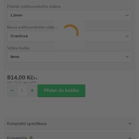
Průměr světlovodného vlákna
Barva světlovodného vlákna
Výška mušky
814,00 Kč
/
ks
672,73 Kč
bez DPH
Přidat do košíku
Kompletní specifikace
Komentáře
0