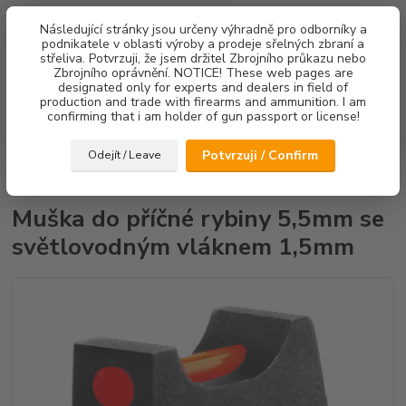
0
ks
Následující stránky jsou určeny výhradně pro odborníky a
za
0,00 Kč
podnikatele v oblasti výroby a prodeje sřelných zbraní a
střeliva. Potvrzuji, že jsem držitel Zbrojního průkazu nebo
Menu
Zbrojního oprávnění. NOTICE! These web pages are
designated only for experts and dealers in field of
production and trade with firearms and ammunition. I am
confirming that i am holder of gun passport or license!
Hledat
Potvrzuji / Confirm
Odejít / Leave
Úvod
Mířidla
CZ75/CZ85
Mušky
Muška do příčné rybiny 5,5mm
se světlovodným vláknem 1,5mm
Muška do příčné rybiny 5,5mm se
světlovodným vláknem 1,5mm