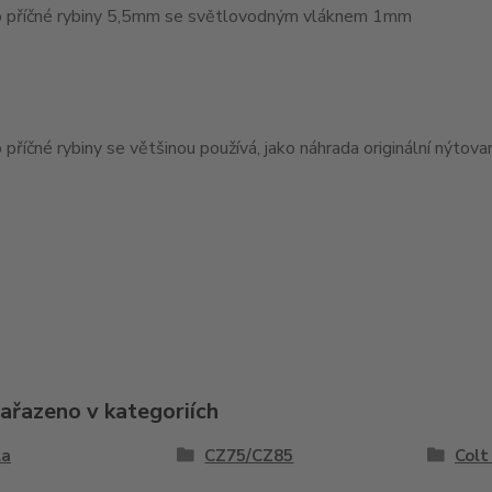
 příčné rybiny 5,5mm se světlovodným vláknem 1mm
příčné rybiny se většinou používá, jako náhrada originální nýtov
zařazeno v kategoriích
la
CZ75/CZ85
Colt