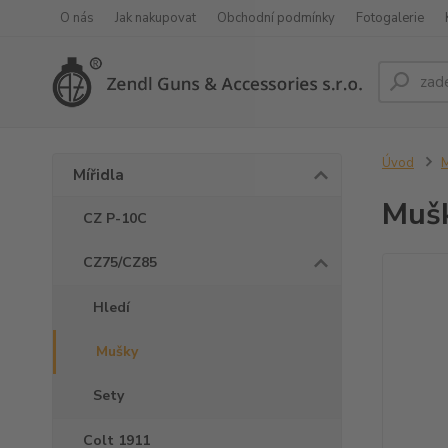
O nás
Jak nakupovat
Obchodní podmínky
Fotogalerie
Úvod
M
Mířidla
Mušk
CZ P-10C
CZ75/CZ85
Hledí
Mušky
Sety
Colt 1911