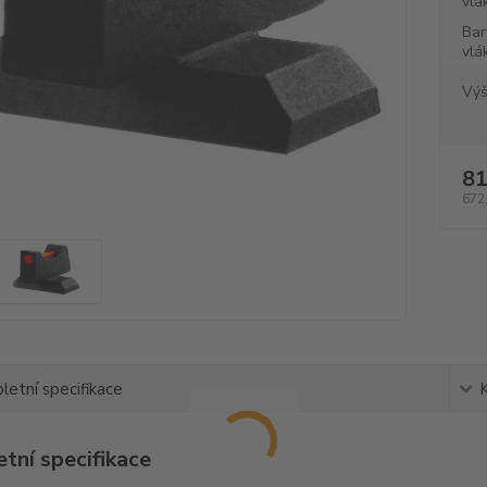
vlá
Bar
vlá
Výš
81
672
etní specifikace
tní specifikace