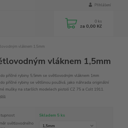
Přihlášení
0
ks
za
0,00 Kč
ětlovodným vláknem 1,5mm
větlovodným vláknem 1,5mm
do příčné rybiny 5,5mm se světlovodným vláknem 1mm
do příčné rybiny se většinou používá, jako náhrada originální
né mušky na starších modelech pistolí CZ 75 a Colt 1911.
opis
tupnost
Skladem 5 ks
měr světlovodného