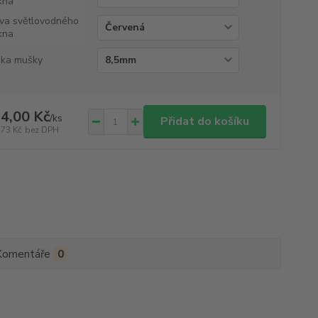
kna
va světlovodného
kna
ka mušky
4,00 Kč
/
ks
Přidat do košíku
,73 Kč
bez DPH
Komentáře
0