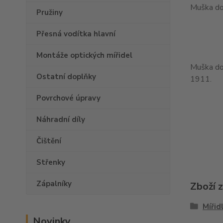
Muška do
Pružiny
Přesná vodítka hlavní
Montáže optických mířidel
Muška do 
Ostatní doplňky
1911.
Povrchové úpravy
Náhradní díly
Čištění
Střenky
Zápalníky
Zboží 
Mířid
Novinky