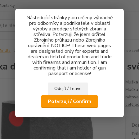
Kontakty
Následující stránky jsou určeny výhradně
pro odborníky a podnikatele v oblasti
Hledat
výroby a prodeje sřelných zbraní a
střeliva. Potvrzuji, že jsem držitel
Zbrojního průkazu nebo Zbrojního
oprávnění. NOTICE! These web pages
ířidla
CZ75/CZ85
are designated only for experts and
Mušky
Muška do příčné rybiny 5,5mm se sv
dealers in field of production and trade
with firearms and ammunition. I am
a do příčné rybiny 5,5mm se s
confirming that i am holder of gun
passport or license!
Muška 
Odejít / Leave
Muška 
nýtova
Potvrzuji / Confirm
celý p
Dos
Prů