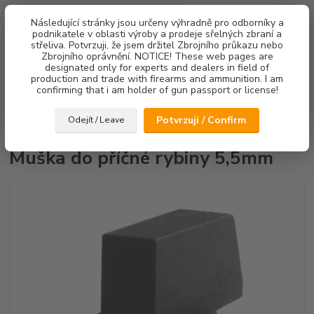
0
ks
Následující stránky jsou určeny výhradně pro odborníky a
za
0,00 Kč
podnikatele v oblasti výroby a prodeje sřelných zbraní a
střeliva. Potvrzuji, že jsem držitel Zbrojního průkazu nebo
Menu
Zbrojního oprávnění. NOTICE! These web pages are
designated only for experts and dealers in field of
production and trade with firearms and ammunition. I am
confirming that i am holder of gun passport or license!
Hledat
Potvrzuji / Confirm
Odejít / Leave
Úvod
Mířidla
Muška do příčné rybiny 5,5mm
Muška do příčné rybiny 5,5mm