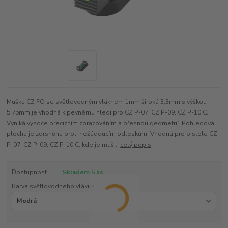
Muška CZ FO se světlovodným vláknem 1mm široká 3,3mm s výškou
5,75mm je vhodná k pevnému hledí pro CZ P-07, CZ P-09, CZ P-10 C.
Vyniká vysoce precizním zpracováním a přesnou geometrií. Pohledová
plocha je zdrsněna proti nežádoucím odleskům. Vhodná pro pistole CZ
P-07, CZ P-09, CZ P-10 C, kde je muš...
celý popis
Dostupnost
Skladem 5 ks
Barva světlovodného vlákna