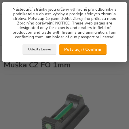
0
ks
Následující stránky jsou určeny výhradně pro odborníky a
za
0,00 Kč
podnikatele v oblasti výroby a prodeje sřelných zbraní a
střeliva. Potvrzuji, že jsem držitel Zbrojního průkazu nebo
Menu
Zbrojního oprávnění. NOTICE! These web pages are
designated only for experts and dealers in field of
production and trade with firearms and ammunition. I am
confirming that i am holder of gun passport or license!
Hledat
Potvrzuji / Confirm
Odejít / Leave
Úvod
Mířidla
Muška CZ FO 1mm
Muška CZ FO 1mm