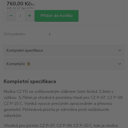
760,00 Kč
/
ks
628,10 Kč
bez DPH
Přidat do košíku
Číslo produktu:
.1
Kompletní specifikace
Komentáře
0
Kompletní specifikace
Muška CZ FO se světlovodným vláknem 1mm široká 3,3mm s
výškou 5,75mm je vhodná k pevnému hledí pro CZ P-07, CZ P-09,
CZ P-10 C. Vyniká vysoce precizním zpracováním a přesnou
geometrií. Pohledová plocha je zdrsněna proti nežádoucím
odleskům.
Vhodná pro pistole CZ P-07, CZ P-09, CZ P-10 C, kde je muška