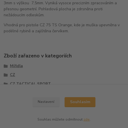
3mm s výškou 7,5mm. Vyniká vysoce precizním zpracováním a
přesnou geometrií. Pohledová plocha je zdrsněna proti
nežádoucím odleskům.
Vhodná pro pistole CZ 75 TS Orange, kde je muška upevněna v
podélné rybině a zajištěna červíkem.
Zboží zařazeno v kategoriích
Mířidla
CZ
CZ TACTICAL SPORT
Mušky
Souhlasím
Nastavení
Souhlas můžete odmítnout
zde
.
Vytvořeno na
Eshop-rychle.cz