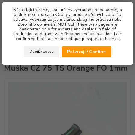
0
ks
Následující stránky jsou určeny výhradně pro odborníky a
za
0,00 Kč
podnikatele v oblasti výroby a prodeje sřelných zbraní a
střeliva. Potvrzuji, že jsem držitel Zbrojního průkazu nebo
Menu
Zbrojního oprávnění. NOTICE! These web pages are
designated only for experts and dealers in field of
production and trade with firearms and ammunition. I am
confirming that i am holder of gun passport or license!
Hledat
Potvrzuji / Confirm
Odejít / Leave
Úvod
Mířidla
Muška CZ 75 TS Orange FO 1mm
Muška CZ 75 TS Orange FO 1mm