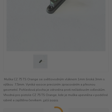
Muška CZ 75 TS Orange se světlovodným vláknem 1mm široká 3mm s
výškou 7,5mm. Vyniká vysoce precizním zpracováním a přesnou
geometrií. Pohledová plocha je zdrsněna proti nežádoucím odleskům.
Vhodná pro pistole CZ 75 TS Orange, kde je muška upevněna v podélné
rybině a zajištěna červíkem.
celý popis