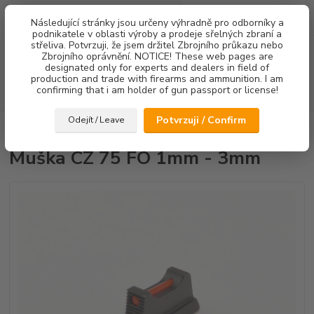
0
ks
Následující stránky jsou určeny výhradně pro odborníky a
za
0,00 Kč
podnikatele v oblasti výroby a prodeje sřelných zbraní a
střeliva. Potvrzuji, že jsem držitel Zbrojního průkazu nebo
Menu
Zbrojního oprávnění. NOTICE! These web pages are
designated only for experts and dealers in field of
production and trade with firearms and ammunition. I am
confirming that i am holder of gun passport or license!
Hledat
Potvrzuji / Confirm
Odejít / Leave
Úvod
Mířidla
Muška CZ 75 FO 1mm - 3mm
Muška CZ 75 FO 1mm - 3mm