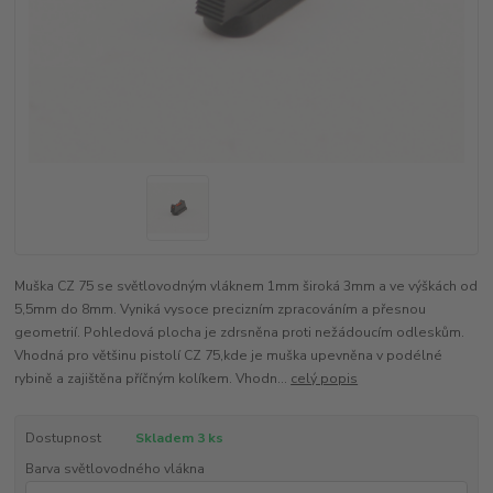
Muška CZ 75 se světlovodným vláknem 1mm široká 3mm a ve výškách od
5,5mm do 8mm. Vyniká vysoce precizním zpracováním a přesnou
geometrií. Pohledová plocha je zdrsněna proti nežádoucím odleskům.
Vhodná pro většinu pistolí CZ 75,kde je muška upevněna v podélné
rybině a zajištěna příčným kolíkem. Vhodn...
celý popis
Dostupnost
Skladem 3 ks
Barva světlovodného vlákna