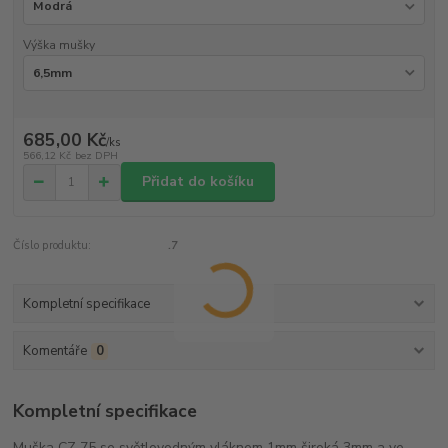
Výška mušky
685,00 Kč
/
ks
566,12 Kč
bez DPH
Přidat do košíku
Číslo produktu:
.7
Kompletní specifikace
Komentáře
0
Kompletní specifikace
Muška CZ 75 se světlovodným vláknem 1mm široká 3mm a ve