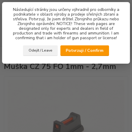
0
ks
Následující stránky jsou určeny výhradně pro odborníky a
za
0,00 Kč
podnikatele v oblasti výroby a prodeje sřelných zbraní a
střeliva. Potvrzuji, že jsem držitel Zbrojního průkazu nebo
Menu
Zbrojního oprávnění. NOTICE! These web pages are
designated only for experts and dealers in field of
production and trade with firearms and ammunition. I am
confirming that i am holder of gun passport or license!
Hledat
Potvrzuji / Confirm
Odejít / Leave
Úvod
Mířidla
Muška CZ 75 FO 1mm - 2,7mm
Muška CZ 75 FO 1mm - 2,7mm