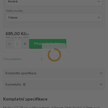
Výška mušky
685,00 Kč
/
ks
566,12 Kč
bez DPH
Přidat do košíku
Číslo produktu:
.5
Kompletní specifikace
Komentáře
0
Kompletní specifikace
Muška CZ 75 se světlovodným vláknem 1mm široká 2,7mm a ve