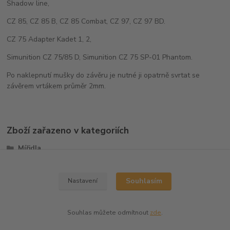
Shadow line,
CZ 85, CZ 85 B, CZ 85 Combat, CZ 97, CZ 97 BD.
CZ 75 Adapter Kadet 1, 2,
Simunition CZ 75/85 D, Simunition CZ 75 SP-01 Phantom.
Po naklepnutí mušky do závěru je nutné ji opatrně svrtat se
závěrem vrtákem průměr 2mm.
Zboží zařazeno v kategoriích
Mířidla
Mušky
Souhlasím
Nastavení
Souhlas můžete odmítnout
zde
.
Vytvořeno na
Eshop-rychle.cz