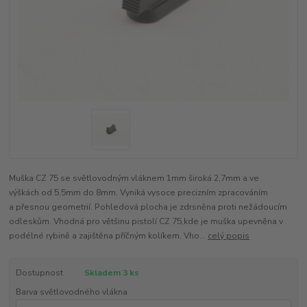
Muška CZ 75 se světlovodným vláknem 1mm široká 2,7mm a ve
výškách od 5,5mm do 8mm. Vyniká vysoce precizním zpracováním
a přesnou geometrií. Pohledová plocha je zdrsněna proti nežádoucím
odleskům. Vhodná pro většinu pistolí CZ 75,kde je muška upevněna v
podélné rybině a zajištěna příčným kolíkem. Vho...
celý popis
Dostupnost
Skladem 3 ks
Barva světlovodného vlákna