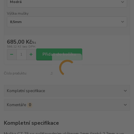
Výška mušky
685,00 Kč
/
ks
566,12 Kč
bez DPH
Přidat do košíku
Číslo produktu:
.3
Kompletní specifikace
Komentáře
0
Kompletní specifikace
Muška CZ 75 se světlovodným vláknem 1mm široká 2,7mm a ve