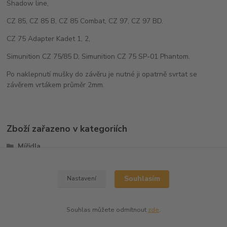
Shadow line,
CZ 85, CZ 85 B, CZ 85 Combat, CZ 97, CZ 97 BD.
CZ 75 Adapter Kadet 1, 2,
Simunition CZ 75/85 D, Simunition CZ 75 SP-01 Phantom.
Po naklepnutí mušky do závěru je nutné ji opatrně svrtat se
závěrem vrtákem průměr 2mm.
Zboží zařazeno v kategoriích
Mířidla
Mušky
Souhlasím
Nastavení
Souhlas můžete odmítnout
zde
.
Vytvořeno na
Eshop-rychle.cz