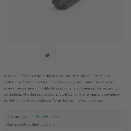
Muška CZ 75 se světlovodným vláknem 1mm široká 2,7mm a ve
výškách od 5,5mm do 8mm. Vyniká vysoce precizním zpracováním
a přesnou geometrií. Pohledová plocha je zdrsněna proti nežádoucím
odleskům. Vhodná pro většinu pistolí CZ 75,kde je muška upevněna v
podélné rybině a zajištěna příčným kolíkem. Vho...
celý popis
Dostupnost
Skladem 3 ks
Barva světlovodného vlákna