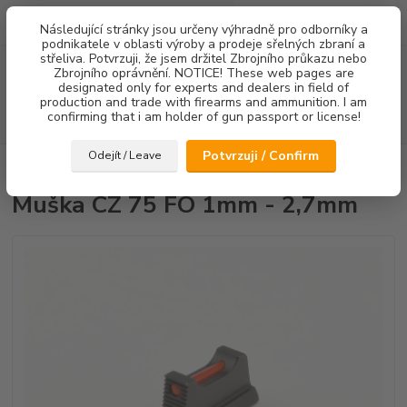
0
ks
Následující stránky jsou určeny výhradně pro odborníky a
za
0,00 Kč
podnikatele v oblasti výroby a prodeje sřelných zbraní a
střeliva. Potvrzuji, že jsem držitel Zbrojního průkazu nebo
Menu
Zbrojního oprávnění. NOTICE! These web pages are
designated only for experts and dealers in field of
production and trade with firearms and ammunition. I am
confirming that i am holder of gun passport or license!
Hledat
Potvrzuji / Confirm
Odejít / Leave
Úvod
Mířidla
Muška CZ 75 FO 1mm - 2,7mm
Muška CZ 75 FO 1mm - 2,7mm