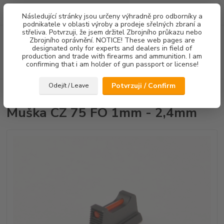
0
ks
Následující stránky jsou určeny výhradně pro odborníky a
za
0,00 Kč
podnikatele v oblasti výroby a prodeje sřelných zbraní a
střeliva. Potvrzuji, že jsem držitel Zbrojního průkazu nebo
Menu
Zbrojního oprávnění. NOTICE! These web pages are
designated only for experts and dealers in field of
production and trade with firearms and ammunition. I am
confirming that i am holder of gun passport or license!
Hledat
Potvrzuji / Confirm
Odejít / Leave
Úvod
Mířidla
Muška CZ 75 FO 1mm - 2,4mm
Muška CZ 75 FO 1mm - 2,4mm