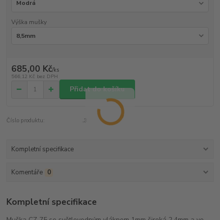
Výška mušky
685,00 Kč
/
ks
566,12 Kč
bez DPH
Přidat do košíku
Číslo produktu:
.3
Kompletní specifikace
Komentáře
0
Kompletní specifikace
Muška CZ 75 se světlovodným vláknem 1mm široká 2,4mm a ve