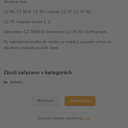
Shadow line,
CZ 85, CZ 85 B, CZ 85 Combat, CZ 97, CZ 97 BD.
CZ 75 Adapter Kadet 1, 2,
Simunition CZ 75/85 D, Simunition CZ 75 SP-01 Phantom.
Po naklepnutí mušky do závěru je nutné ji opatrně svrtat se
závěrem vrtákem průměr 2mm.
Zboží zařazeno v kategoriích
Mířidla
Mušky
Souhlasím
Nastavení
Souhlas můžete odmítnout
zde
.
Vytvořeno na
Eshop-rychle.cz